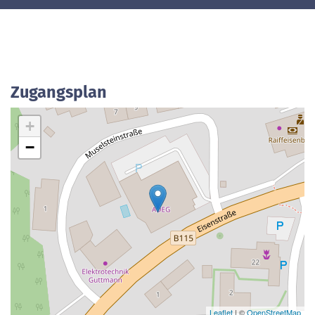
Zugangsplan
+
−
Leaflet
| ©
OpenStreetMap