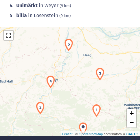
4
Unimärkt
in Weyer
(9 km)
5
billa
in Losenstein
(9 km)
5
3
4
Laden der Karte...
2
1
+
−
Leaflet
| ©
OpenStreetMap
contributors ©
CARTO