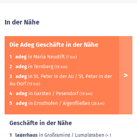
In der Nähe
Die Adeg Geschäfte in der Nähe
1
adeg
in Maria Neustift
(7 km)
2
adeg
in Ternberg
(16 km)
3
adeg
in St. Peter in der Au / St. Peter in der
Au-Dorf
(19 km)
4
adeg
in Garsten / Pesendorf
(19 km)
5
adeg
in Ernsthofen / Aigenfließen
(28 km)
Geschäfte in der Nähe
1
lagerhaus
in Großraming / Lumplgraben
(< 1