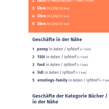
2
libro
in Mauthausen / Hart
(9 km)
3
libro
in Linz
(10 km)
4
libro
in Linz
(11 km)
5
libro
in Linz
(11 km)
Geschäfte in der Nähe
1
penny
in Asten / Ipfdorf
(< 1 km)
2
TEDi
in Asten / Ipfdorf
(< 1 km)
3
ford
in Asten / Ipfdorf
(< 1 km)
4
lidl
in Asten / Ipfdorf
(< 1 km)
5
ernstings-family
in Asten / Ipfdorf
(< 1 km
Geschäfte der Kategorie Bücher 
in der Nähe