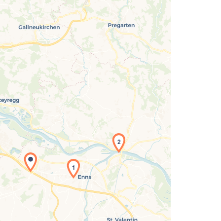
Laden der Karte...
2
1