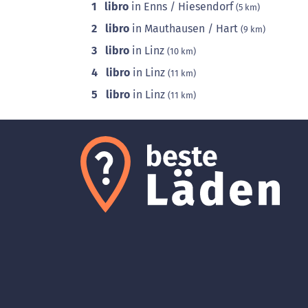
1
libro
in Enns / Hiesendorf
(5 km)
2
libro
in Mauthausen / Hart
(9 km)
3
libro
in Linz
(10 km)
4
libro
in Linz
(11 km)
5
libro
in Linz
(11 km)