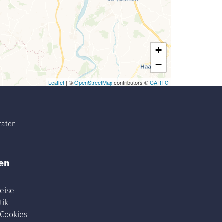
+
−
Leaflet
| ©
OpenStreetMap
contributors ©
CARTO
itäten
en
eise
tik
 Cookies