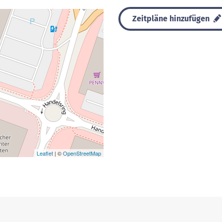
Zeitpläne hinzufügen
Leaflet
| ©
OpenStreetMap