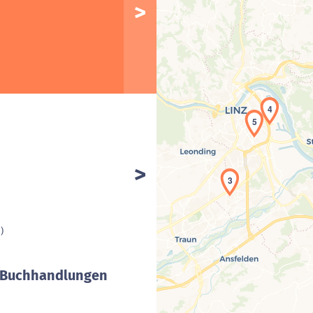
4
5
3
)
/ Buchhandlungen