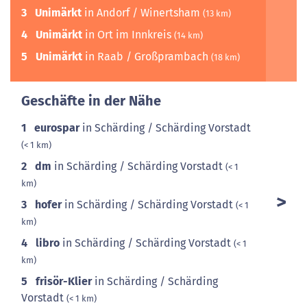
3
Unimärkt
in Andorf / Winertsham
(13 km)
4
Unimärkt
in Ort im Innkreis
(14 km)
5
Unimärkt
in Raab / Großprambach
(18 km)
Geschäfte in der Nähe
1
eurospar
in Schärding / Schärding Vorstadt
(< 1 km)
2
dm
in Schärding / Schärding Vorstadt
(< 1
km)
3
hofer
in Schärding / Schärding Vorstadt
(< 1
km)
4
libro
in Schärding / Schärding Vorstadt
(< 1
km)
5
frisör-Klier
in Schärding / Schärding
Vorstadt
(< 1 km)