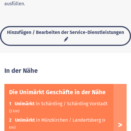
ausfüllen.
Hinzufügen / Bearbeiten der Service-Dienstleistungen
In der Nähe
Die Unimärkt Geschäfte in der Nähe
1
Unimärkt
in Schärding / Schärding Vorstadt
(2 km)
2
Unimärkt
in Münzkirchen / Landertsberg
(9
km)