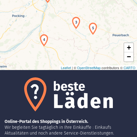
Laden der Karte...
3
5
4
+
−
Leaflet
| ©
OpenStreetMap
contributors ©
CARTO
Online-Portal des Shoppings in Österreich.
Wir begleiten Sie tagtäglich in Ihre Einkäuffe : Einkaufs
Aktualitäten und noch andere Service-Dienstleistungen.