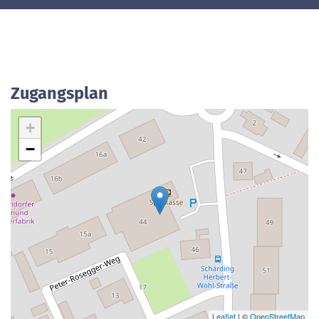
Zugangsplan
+
−
Leaflet
| ©
OpenStreetMap