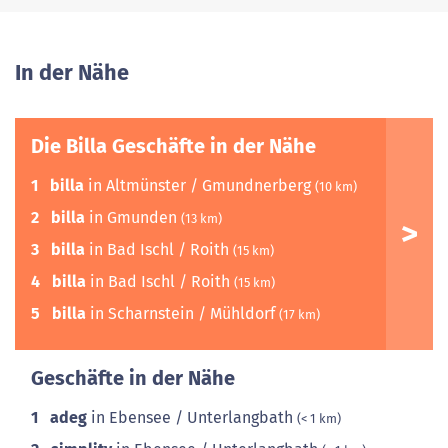
In der Nähe
Die Billa Geschäfte in der Nähe
1
billa
in Altmünster / Gmundnerberg
(10 km)
2
billa
in Gmunden
(13 km)
3
billa
in Bad Ischl / Roith
(15 km)
4
billa
in Bad Ischl / Roith
(15 km)
5
billa
in Scharnstein / Mühldorf
(17 km)
Geschäfte in der Nähe
1
adeg
in Ebensee / Unterlangbath
(< 1 km)