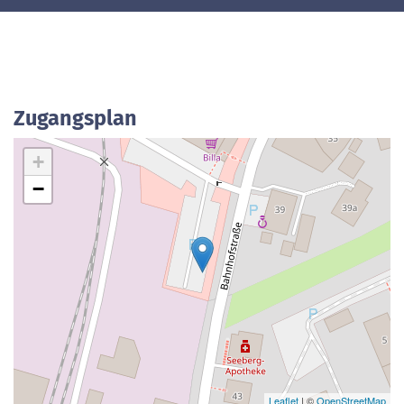
Zugangsplan
+
−
Leaflet
| ©
OpenStreetMap