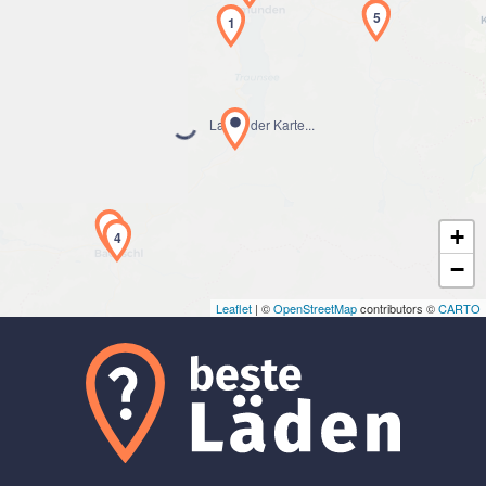
5
1
Laden der Karte...
3
+
4
−
Leaflet
| ©
OpenStreetMap
contributors ©
CARTO