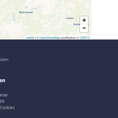
+
−
Leaflet
| ©
OpenStreetMap
contributors ©
CARTO
itäten
en
eise
tik
 Cookies