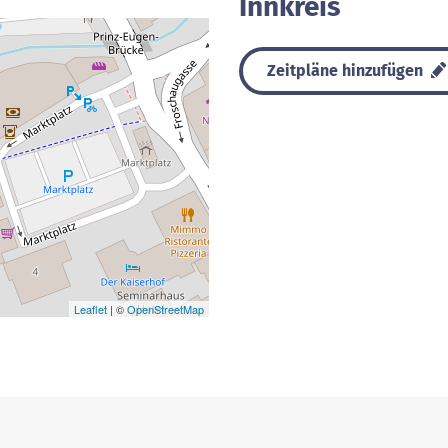
Innkreis
Zeitpläne hinzufügen
Leaflet
| ©
OpenStreetMap