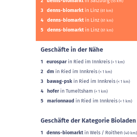
2
denns-biomarkt
in Salzburg
(55 km)
3
denns-biomarkt
in Linz
(61 km)
4
denns-biomarkt
in Linz
(61 km)
5
denns-biomarkt
in Linz
(61 km)
Geschäfte in der Nähe
1
eurospar
in Ried im Innkreis
(< 1 km)
2
dm
in Ried im Innkreis
(< 1 km)
3
bawag-psk
in Ried im Innkreis
(< 1 km)
4
hofer
in Tumeltsham
(< 1 km)
5
marionnaud
in Ried im Innkreis
(< 1 km)
Geschäfte der Kategorie Bioladen
1
denns-biomarkt
in Wels / Roithen
(40 km)