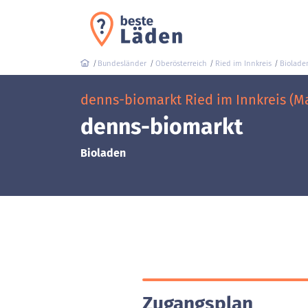
Bundesländer
Oberösterreich
Ried im Innkreis
Biolade
denns-biomarkt Ried im Innkreis (Ma
denns-biomarkt
Bioladen
Zugangsplan