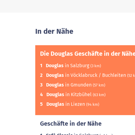
In der Nähe
Die Douglas Geschäfte in der Näh
1
Douglas
in Salzburg
(3 km)
2
Douglas
in Vöcklabruck / Buchleiten
(52 
3
Douglas
in Gmunden
(57 km)
4
Douglas
in Kitzbühel
(63 km)
5
Douglas
in Liezen
(94 km)
Geschäfte in der Nähe