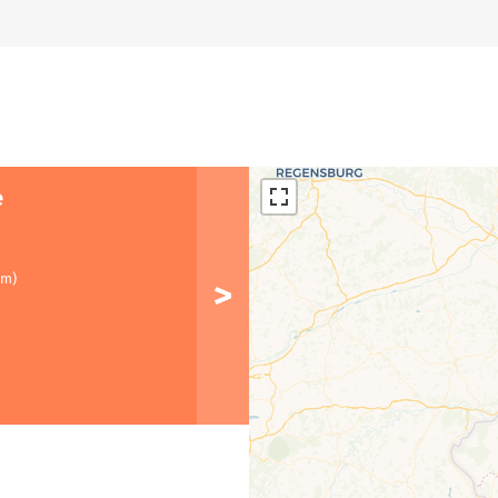
e
km)