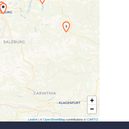
1
Laden der Karte...
5
+
−
Leaflet
| ©
OpenStreetMap
contributors ©
CARTO