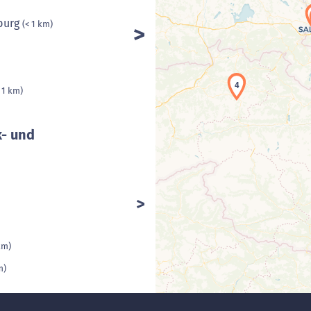
burg
(< 1 km)
4
 1 km)
k- und
km)
m)