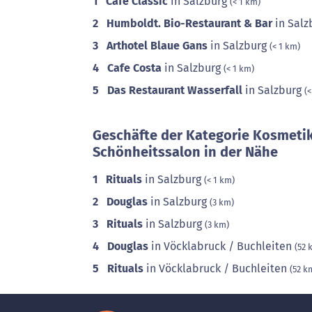
1
Café Classic
in Salzburg
(< 1 km)
2
Humboldt. Bio-Restaurant & Bar
in Salz
3
Arthotel Blaue Gans
in Salzburg
(< 1 km)
4
Cafe Costa
in Salzburg
(< 1 km)
5
Das Restaurant Wasserfall
in Salzburg
(<
Geschäfte der Kategorie Kosmeti
Schönheitssalon in der Nähe
1
Rituals
in Salzburg
(< 1 km)
2
Douglas
in Salzburg
(3 km)
3
Rituals
in Salzburg
(3 km)
4
Douglas
in Vöcklabruck / Buchleiten
(52 
5
Rituals
in Vöcklabruck / Buchleiten
(52 k