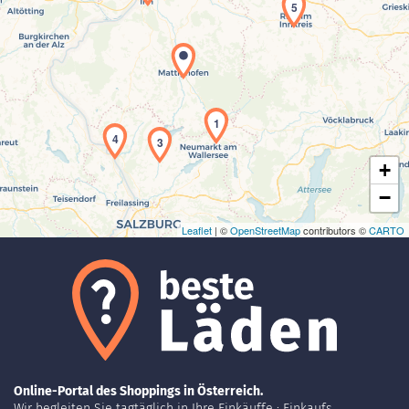
5
Laden der Karte...
1
4
3
+
−
Leaflet
| ©
OpenStreetMap
contributors ©
CARTO
Online-Portal des Shoppings in Österreich.
Wir begleiten Sie tagtäglich in Ihre Einkäuffe : Einkaufs