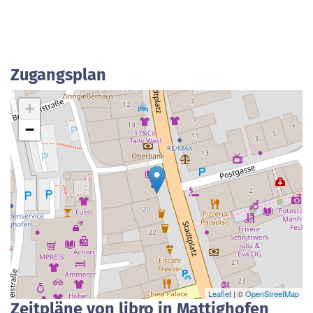
Zugangsplan
+
−
Leaflet
| ©
OpenStreetMap
Zeitpläne von libro in Mattighofen