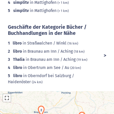
4
simplitv
in Mattighofen
(< 1 km)
5
simplitv
in Mattighofen
(< 1 km)
Geschäfte der Kategorie Bücher /
Buchhandlungen in der Nähe
1
libro
in Straßwalchen / Winkl
(16 km)
2
libro
in Braunau am Inn / Aching
(18 km)
3
Thalia
in Braunau am Inn / Aching
(19 km)
4
libro
in Obertrum am See / Au
(20 km)
5
libro
in Oberndorf bei Salzburg /
Haidenöster
(24 km)
2