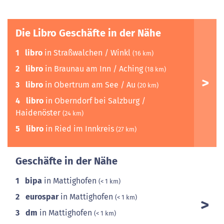
Die Libro Geschäfte in der Nähe
1
libro
in Straßwalchen / Winkl
(16 km)
2
libro
in Braunau am Inn / Aching
(18 km)
3
libro
in Obertrum am See / Au
(20 km)
4
libro
in Oberndorf bei Salzburg /
Haidenöster
(24 km)
5
libro
in Ried im Innkreis
(27 km)
Geschäfte in der Nähe
1
bipa
in Mattighofen
(< 1 km)
2
eurospar
in Mattighofen
(< 1 km)
3
dm
in Mattighofen
(< 1 km)