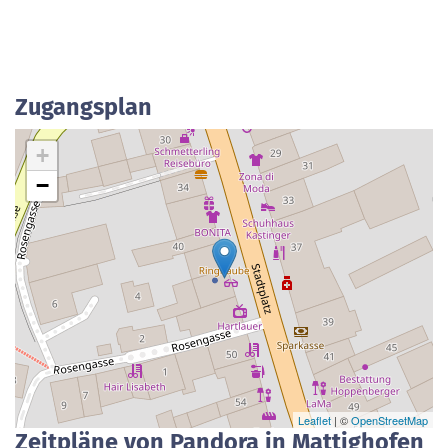
Zugangsplan
+
−
Leaflet
| ©
OpenStreetMap
Zeitpläne von Pandora in Mattighofen