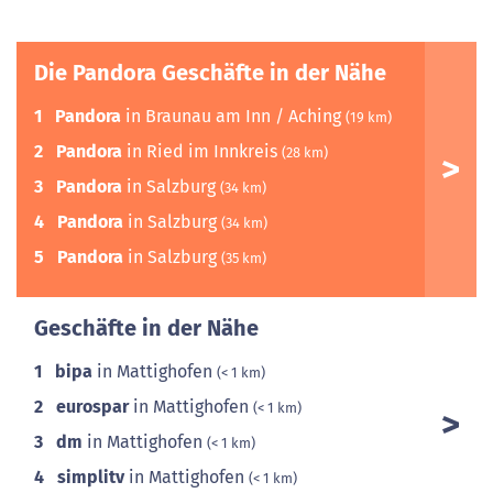
Die Pandora Geschäfte in der Nähe
1
Pandora
in Braunau am Inn / Aching
(19 km)
2
Pandora
in Ried im Innkreis
(28 km)
3
Pandora
in Salzburg
(34 km)
4
Pandora
in Salzburg
(34 km)
5
Pandora
in Salzburg
(35 km)
Geschäfte in der Nähe
1
bipa
in Mattighofen
(< 1 km)
2
eurospar
in Mattighofen
(< 1 km)
3
dm
in Mattighofen
(< 1 km)
4
simplitv
in Mattighofen
(< 1 km)