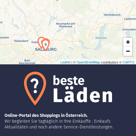
Laden der Karte...
+
3
4
5
−
Leaflet
| ©
OpenStreetMap
contributors ©
CARTO
Online-Portal des Shoppings in Österreich.
Wir begleiten Sie tagtäglich in Ihre Einkäuffe : Einkaufs
Aktualitäten und noch andere Service-Dienstleistungen.