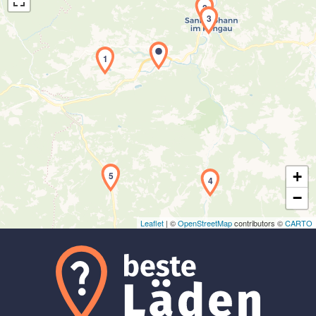
2
3
1
Laden der Karte...
+
5
4
−
Leaflet
| ©
OpenStreetMap
contributors ©
CARTO