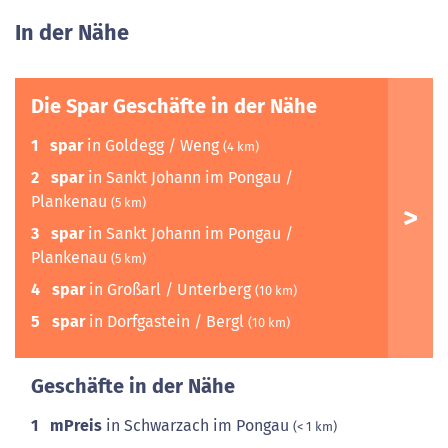
In der Nähe
Die Spar Geschäfte in der Nähe
1
spar
in Goldegg / Weng
(4 km)
2
spar
in Sankt Johann im Pongau /
Plankenau
(5 km)
3
spar
in Sankt Johann im Pongau /
Plankenau
(5 km)
4
spar
in Großarl / Unterberg
(10 km)
5
spar
in Dorfgastein / Bergl
(10 km)
Geschäfte in der Nähe
1
mPreis
in Schwarzach im Pongau
(< 1 km)