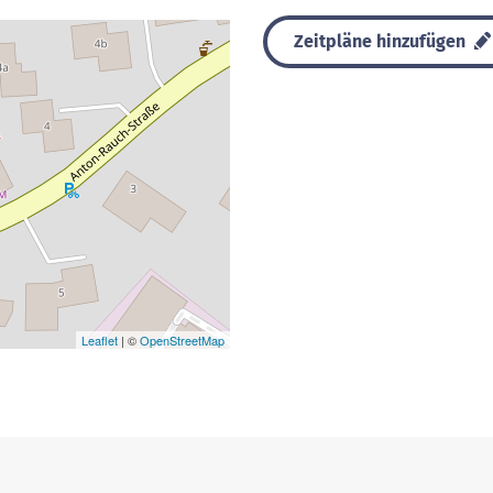
Zeitpläne hinzufügen
Leaflet
| ©
OpenStreetMap