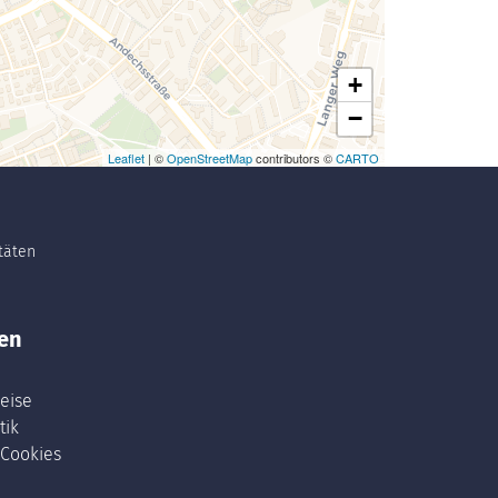
+
−
Leaflet
| ©
OpenStreetMap
contributors ©
CARTO
itäten
en
eise
tik
 Cookies