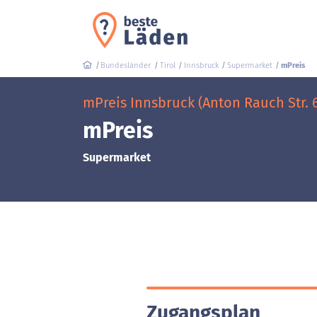
Bundesländer
Tirol
Innsbruck
Supermarket
mPreis
mPreis Innsbruck (Anton Rauch Str. 
mPreis
Supermarket
Zugangsplan