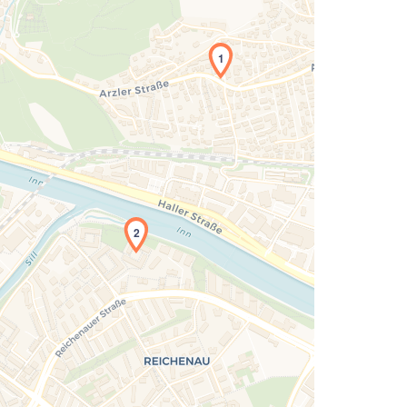
1
Laden der Karte...
2