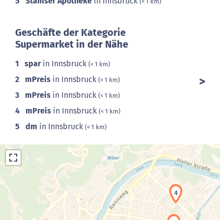
5
Stamser Apotheke
in Innsbruck
(< 1 km)
Geschäfte der Kategorie
Supermarket in der Nähe
1
spar
in Innsbruck
(< 1 km)
2
mPreis
in Innsbruck
(< 1 km)
3
mPreis
in Innsbruck
(< 1 km)
4
mPreis
in Innsbruck
(< 1 km)
5
dm
in Innsbruck
(< 1 km)
4