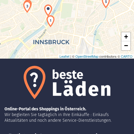
5
2
Laden der Karte...
3
1
+
−
Leaflet
| ©
OpenStreetMap
contributors ©
CARTO
Online-Portal des Shoppings in Österreich.
Wir begleiten Sie tagtäglich in Ihre Einkäuffe : Einkaufs
Aktualitäten und noch andere Service-Dienstleistungen.