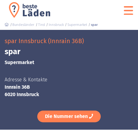
Bundesländer
Tirol
Innsbruck
Supermarket
spar
spar Innsbruck (Innrain 36B)
spar
Supermarket
Adresse & Kontakte
Innrain 36B
6020 Innsbruck
Die Nummer sehen