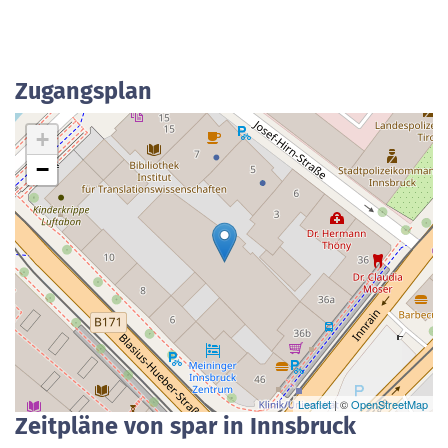
Zugangsplan
+
−
Leaflet
| ©
OpenStreetMap
Zeitpläne von spar in Innsbruck