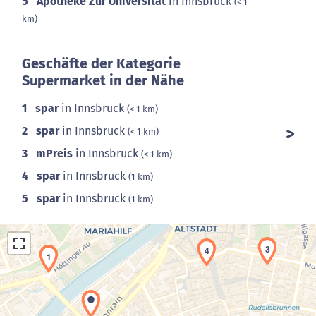
5
Apotheke Zur Universität
in Innsbruck
(< 1
km)
Geschäfte der Kategorie
Supermarket in der Nähe
1
spar
in Innsbruck
(< 1 km)
2
spar
in Innsbruck
(< 1 km)
3
mPreis
in Innsbruck
(< 1 km)
4
spar
in Innsbruck
(1 km)
5
spar
in Innsbruck
(1 km)
3
4
1