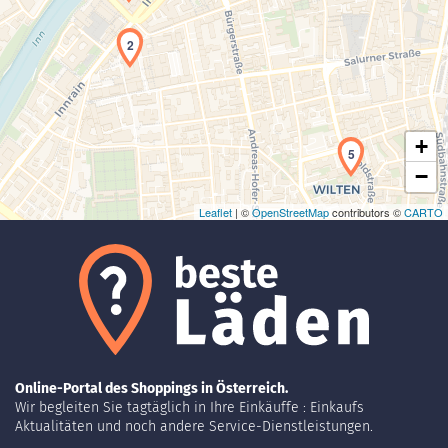
Laden der Karte...
2
+
5
−
Leaflet
| ©
OpenStreetMap
contributors ©
CARTO
Online-Portal des Shoppings in Österreich.
Wir begleiten Sie tagtäglich in Ihre Einkäuffe : Einkaufs
Aktualitäten und noch andere Service-Dienstleistungen.