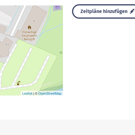
Zeitpläne hinzufügen
Leaflet
| ©
OpenStreetMap