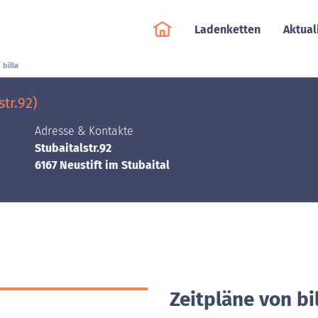
Ladenketten
Aktual
billa
str.92)
Adresse & Kontakte
Stubaitalstr.92
6167 Neustift im Stubaital
Zeitpläne von bil