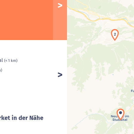
2
al
(< 1 km)
m)
ket in der Nähe