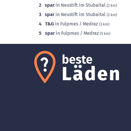
2
spar
in Neustift im Stubaital
(2 km)
3
spar
in Neustift im Stubaital
(2 km)
4
T&G
in Fulpmes / Medraz
(3 km)
5
spar
in Fulpmes / Medraz
(5 km)