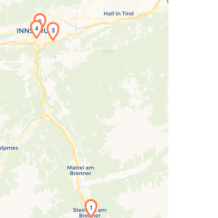
5
4
3
Laden der Karte...
1