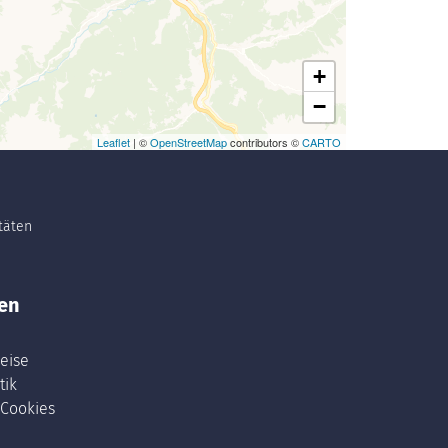
+
−
Leaflet
| ©
OpenStreetMap
contributors ©
CARTO
itäten
en
eise
tik
 Cookies