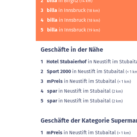
2
billa
in Birgitz
(14 km)
3
billa
in Innsbruck
(18 km)
4
billa
in Innsbruck
(18 km)
5
billa
in Innsbruck
(19 km)
Geschäfte in der Nähe
1
Hotel Stubaierhof
in Neustift im Stubait
2
Sport 2000
in Neustift im Stubaital
(< 1 k
3
mPreis
in Neustift im Stubaital
(< 1 km)
4
spar
in Neustift im Stubaital
(2 km)
5
spar
in Neustift im Stubaital
(2 km)
Geschäfte der Kategorie Supermar
1
mPreis
in Neustift im Stubaital
(< 1 km)