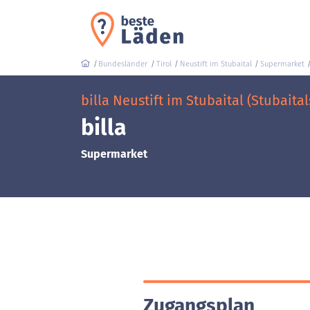
Bundesländer
Tirol
Neustift im Stubaital
Supermarket
billa Neustift im Stubaital (Stubaital
billa
Supermarket
Zugangsplan