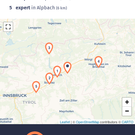
5
expert
in Alpbach
(6 km)
3
4
1
Laden der Karte...
2
5
+
−
Leaflet
| ©
OpenStreetMap
contributors ©
CARTO