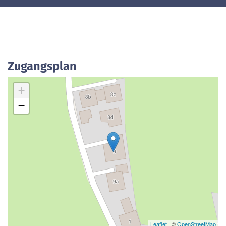
Zugangsplan
+
−
Leaflet
| ©
OpenStreetMap