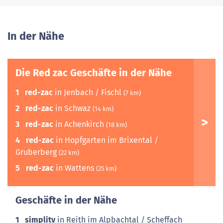
In der Nähe
Die Red zac Geschäfte in der Nähe
1
red-zac
in Jenbach / Fischl
(7 km)
2
red-zac
in Schwaz
(14 km)
3
red-zac
in Achenkirch
(18 km)
4
red-zac
in Hopfgarten im Brixental /
Gruberberg
(22 km)
5
red-zac
in Wattens
(25 km)
Geschäfte in der Nähe
1
simplitv
in Reith im Alpbachtal / Scheffach