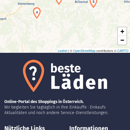
Laden der Karte...
5
4
+
−
Leaflet
| ©
OpenStreetMap
contributors ©
CARTO
Online-Portal des Shoppings in Österreich.
Wir begleiten Sie tagtäglich in Ihre Einkäuffe : Einkaufs
Aktualitäten und noch andere Service-Dienstleistungen.
Nützliche Links
Informationen