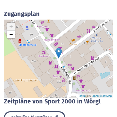
Zugangsplan
+
−
Leaflet
| ©
OpenStreetMap
Zeitpläne von Sport 2000 in Wörgl