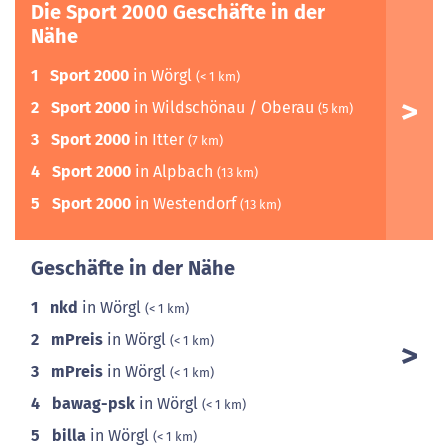
Die Sport 2000 Geschäfte in der
Nähe
1
Sport 2000
in Wörgl
(< 1 km)
2
Sport 2000
in Wildschönau / Oberau
(5 km)
3
Sport 2000
in Itter
(7 km)
4
Sport 2000
in Alpbach
(13 km)
5
Sport 2000
in Westendorf
(13 km)
Geschäfte in der Nähe
1
nkd
in Wörgl
(< 1 km)
2
mPreis
in Wörgl
(< 1 km)
3
mPreis
in Wörgl
(< 1 km)
4
bawag-psk
in Wörgl
(< 1 km)
5
billa
in Wörgl
(< 1 km)