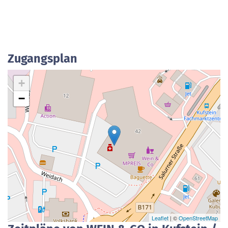
Zugangsplan
+
−
Leaflet
| ©
OpenStreetMap