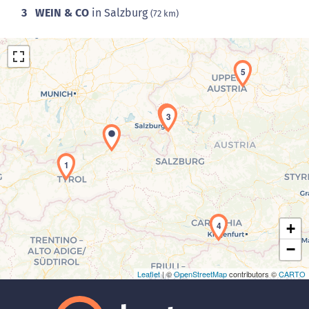
3
WEIN & CO
in Salzburg
(72 km)
5
2
3
Laden der Karte...
1
4
+
−
Leaflet
| ©
OpenStreetMap
contributors ©
CARTO