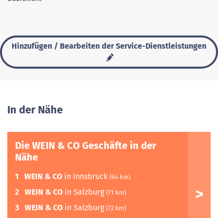
Hinzufügen / Bearbeiten der Service-Dienstleistungen
In der Nähe
Die WEIN & CO Geschäfte in der
Nähe
1
WEIN & CO
in Innsbruck
(64 km)
2
WEIN & CO
in Salzburg
(71 km)
3
WEIN & CO
in Salzburg
(72 km)