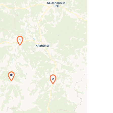
1
Laden der Karte...
2