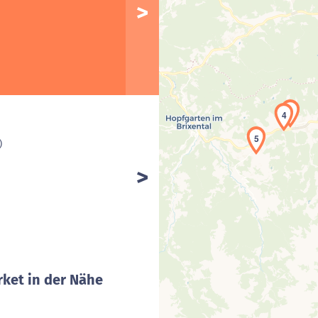
3
4
5
)
ket in der Nähe