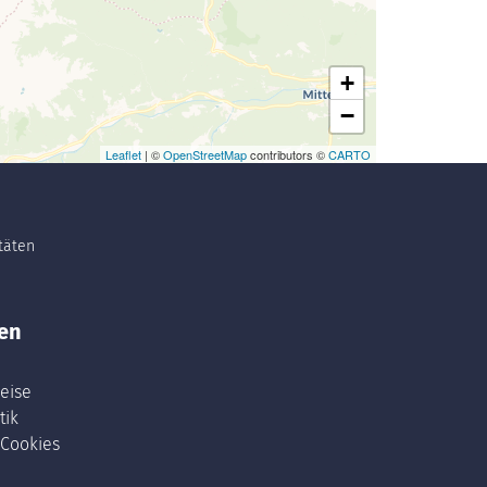
+
−
Leaflet
| ©
OpenStreetMap
contributors ©
CARTO
itäten
en
eise
tik
 Cookies