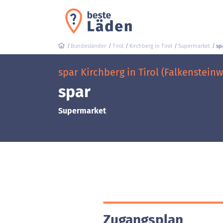
Bundesländer
Tirol
Kirchberg in Tirol
Supermarket
sp
spar Kirchberg in Tirol (Falkensteinw
spar
Supermarket
Zugangsplan