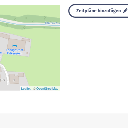
Zeitpläne hinzufügen
Leaflet
| ©
OpenStreetMap