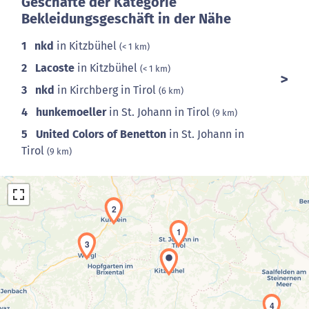
Geschäfte der Kategorie
Bekleidungsgeschäft in der Nähe
1
nkd
in Kitzbühel
(< 1 km)
2
Lacoste
in Kitzbühel
(< 1 km)
3
nkd
in Kirchberg in Tirol
(6 km)
4
hunkemoeller
in St. Johann in Tirol
(9 km)
5
United Colors of Benetton
in St. Johann in
Tirol
(9 km)
2
1
3
Laden der Karte...
4