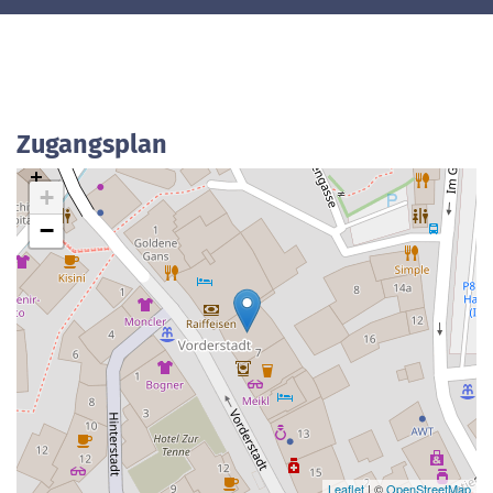
Zugangsplan
+
−
Leaflet
| ©
OpenStreetMap