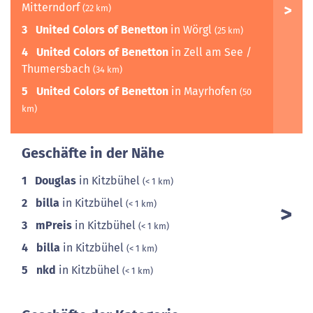
Mitterndorf
(22 km)
3
United Colors of Benetton
in Wörgl
(25 km)
4
United Colors of Benetton
in Zell am See /
Thumersbach
(34 km)
5
United Colors of Benetton
in Mayrhofen
(50
km)
Geschäfte in der Nähe
1
Douglas
in Kitzbühel
(< 1 km)
2
billa
in Kitzbühel
(< 1 km)
3
mPreis
in Kitzbühel
(< 1 km)
4
billa
in Kitzbühel
(< 1 km)
5
nkd
in Kitzbühel
(< 1 km)