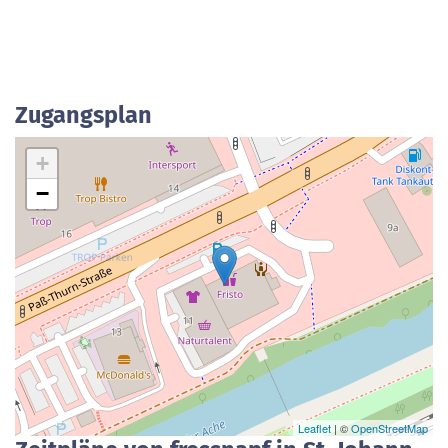
Zugangsplan
+
−
Leaflet
| ©
OpenStreetMap