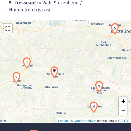
5
fressnapf
in Wals-Siezenheim /
Himmelreich
(52 km)
5
1
Laden der Karte...
2
3
+
4
−
Leaflet
| ©
OpenStreetMap
contributors ©
CARTO