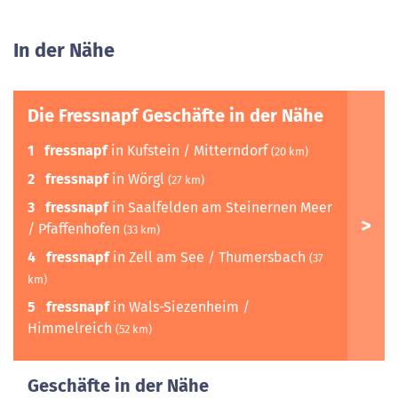
In der Nähe
Die Fressnapf Geschäfte in der Nähe
1
fressnapf
in Kufstein / Mitterndorf
(20 km)
2
fressnapf
in Wörgl
(27 km)
3
fressnapf
in Saalfelden am Steinernen Meer
/ Pfaffenhofen
(33 km)
4
fressnapf
in Zell am See / Thumersbach
(37
km)
5
fressnapf
in Wals-Siezenheim /
Himmelreich
(52 km)
Geschäfte in der Nähe