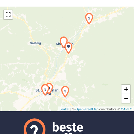
2
1
Laden der Karte...
4
+
5
3
−
Leaflet
| ©
OpenStreetMap
contributors ©
CARTO