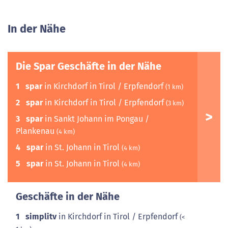
In der Nähe
Die Spar Geschäfte in der Nähe
1
spar
in Kirchdorf in Tirol / Erpfendorf
(1 km)
2
spar
in Kirchdorf in Tirol / Erpfendorf
(3 km)
3
spar
in Sankt Johann im Pongau /
Plankenau
(4 km)
4
spar
in St. Johann in Tirol
(4 km)
5
spar
in St. Johann in Tirol
(4 km)
Geschäfte in der Nähe
1
simplitv
in Kirchdorf in Tirol / Erpfendorf
(<