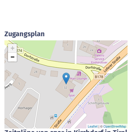
Zugangsplan
+
−
Leaflet
| ©
OpenStreetMap