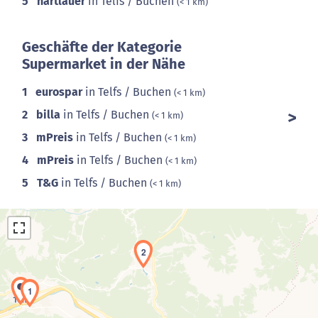
5
hartlauer
in Telfs / Buchen
(< 1 km)
Geschäfte der Kategorie
Supermarket in der Nähe
1
eurospar
in Telfs / Buchen
(< 1 km)
2
billa
in Telfs / Buchen
(< 1 km)
3
mPreis
in Telfs / Buchen
(< 1 km)
4
mPreis
in Telfs / Buchen
(< 1 km)
5
T&G
in Telfs / Buchen
(< 1 km)
2
1