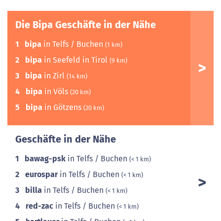
Die Bipa Geschäfte in der Nähe
1
bipa
in Telfs / Buchen
(1 km)
2
bipa
in Seefeld in Tirol
(9 km)
3
bipa
in Zirl
(14 km)
4
bipa
in Völs
(20 km)
5
bipa
in Götzens
(20 km)
Geschäfte in der Nähe
1
bawag-psk
in Telfs / Buchen
(< 1 km)
2
eurospar
in Telfs / Buchen
(< 1 km)
3
billa
in Telfs / Buchen
(< 1 km)
4
red-zac
in Telfs / Buchen
(< 1 km)