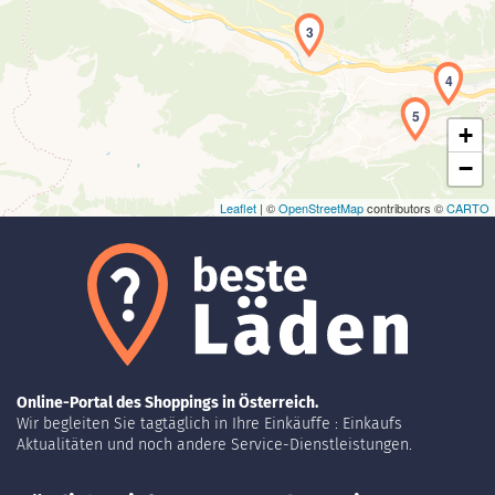
Laden der Karte...
3
4
5
+
−
Leaflet
| ©
OpenStreetMap
contributors ©
CARTO
Online-Portal des Shoppings in Österreich.
Wir begleiten Sie tagtäglich in Ihre Einkäuffe : Einkaufs
Aktualitäten und noch andere Service-Dienstleistungen.