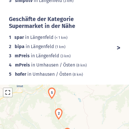
5
simplitv
in Längenfeld
(3 km)
Geschäfte der Kategorie
Supermarket in der Nähe
1
spar
in Längenfeld
(< 1 km)
2
bipa
in Längenfeld
(1 km)
3
mPreis
in Längenfeld
(3 km)
4
mPreis
in Umhausen / Östen
(8 km)
5
hofer
in Umhausen / Östen
(8 km)
5
2