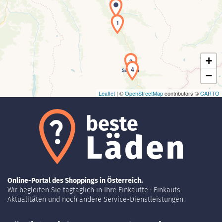
Laden der Karte...
1
+
3
4
−
Leaflet
| ©
OpenStreetMap
contributors ©
CARTO
Online-Portal des Shoppings in Österreich.
Wir begleiten Sie tagtäglich in Ihre Einkäuffe : Einkaufs
Aktualitäten und noch andere Service-Dienstleistungen.