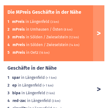
Die MPreis Geschäfte in der Nähe
1
mPreis
in Längenfeld
(3 km)
2
mPreis
in Umhausen / Östen
(8 km)
3
mPreis
in Sölden / Zwieselstein
(12 km)
4
mPreis
in Sölden / Zwieselstein
(14 km)
5
mPreis
in Oetz
(16 km)
Geschäfte in der Nähe
1
spar
in Längenfeld
(< 1 km)
2
ep
in Längenfeld
(< 1 km)
3
bipa
in Längenfeld
(1 km)
4
red-zac
in Längenfeld
(3 km)