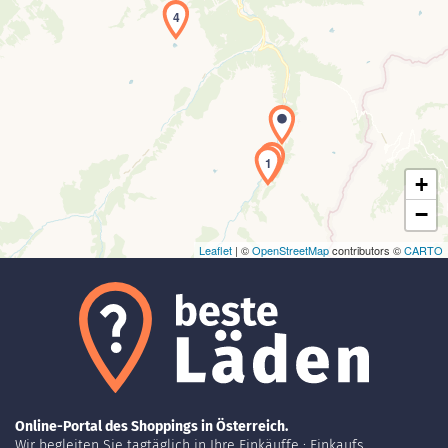
4
Laden der Karte...
2
1
+
−
Leaflet
| ©
OpenStreetMap
contributors ©
CARTO
Online-Portal des Shoppings in Österreich.
Wir begleiten Sie tagtäglich in Ihre Einkäuffe : Einkaufs