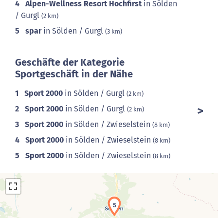
4
Alpen-Wellness Resort Hochfirst
in Sölden
/ Gurgl
(2 km)
5
spar
in Sölden / Gurgl
(3 km)
Geschäfte der Kategorie
Sportgeschäft in der Nähe
1
Sport 2000
in Sölden / Gurgl
(2 km)
2
Sport 2000
in Sölden / Gurgl
(2 km)
3
Sport 2000
in Sölden / Zwieselstein
(8 km)
4
Sport 2000
in Sölden / Zwieselstein
(8 km)
5
Sport 2000
in Sölden / Zwieselstein
(8 km)
3
5