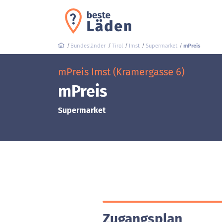
Bundesländer
Tirol
Imst
Supermarket
mPreis
mPreis Imst (Kramergasse 6)
mPreis
Supermarket
Zugangsplan