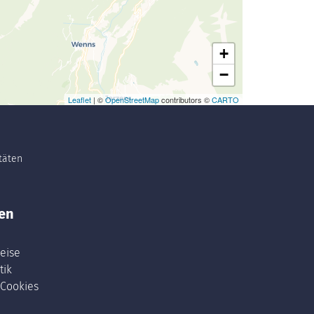
+
−
Leaflet
| ©
OpenStreetMap
contributors ©
CARTO
itäten
en
eise
tik
 Cookies