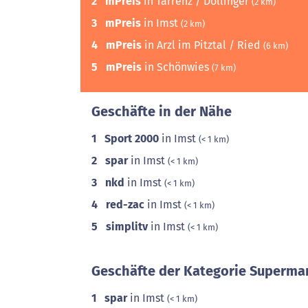
2
mPreis
in Tarrenz / Dollinger
(2 km)
3
mPreis
in Imst
(2 km)
4
mPreis
in Arzl im Pitztal / Ried
(6 km)
5
mPreis
in Schönwies
(7 km)
Geschäfte in der Nähe
1
Sport 2000
in Imst
(< 1 km)
2
spar
in Imst
(< 1 km)
3
nkd
in Imst
(< 1 km)
4
red-zac
in Imst
(< 1 km)
5
simplitv
in Imst
(< 1 km)
Geschäfte der Kategorie Supermar
1
spar
in Imst
(< 1 km)