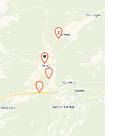
2
1
Laden der Karte...
3