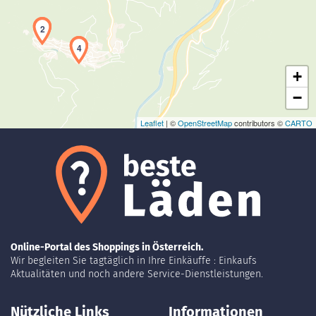
Laden der Karte...
1
2
3
4
+
−
Leaflet
| ©
OpenStreetMap
contributors ©
CARTO
Online-Portal des Shoppings in Österreich.
Wir begleiten Sie tagtäglich in Ihre Einkäuffe : Einkaufs
Aktualitäten und noch andere Service-Dienstleistungen.
Nützliche Links
Informationen