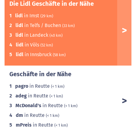
Die Lidl Geschäfte in der Nähe
1
lidl
in Imst
(29 km)
2
lidl
in Telfs / Buchen
(33 km)
3
lidl
in Landeck
(40 km)
4
lidl
in Völs
(52 km)
5
lidl
in Innsbruck
(58 km)
Geschäfte in der Nähe
1
pagro
in Reutte
(< 1 km)
2
adeg
in Reutte
(< 1 km)
3
McDonald's
in Reutte
(< 1 km)
4
dm
in Reutte
(< 1 km)
5
mPreis
in Reutte
(< 1 km)