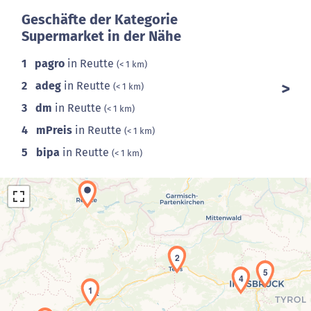
Geschäfte der Kategorie
Supermarket in der Nähe
1
pagro
in Reutte
(< 1 km)
2
adeg
in Reutte
(< 1 km)
3
dm
in Reutte
(< 1 km)
4
mPreis
in Reutte
(< 1 km)
5
bipa
in Reutte
(< 1 km)
2
5
4
1
Laden der Karte...