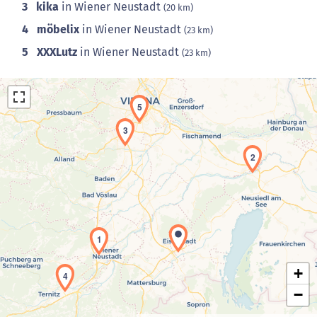
3
kika
in Wiener Neustadt
(20 km)
4
möbelix
in Wiener Neustadt
(23 km)
5
XXXLutz
in Wiener Neustadt
(23 km)
5
3
2
Laden der Karte...
1
+
4
−