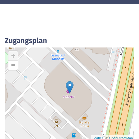
Zugangsplan
+
−
Leaflet
| ©
OpenStreetMap