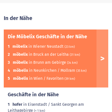
In der Nähe
Die Möbelix Geschäfte in der Nähe
1
möbelix
in Wiener Neustadt
(23 km)
2
möbelix
in Bruck an der Leitha
(31 km)
3
möbelix
in Brunn am Gebirge
(34 km)
4
möbelix
in Neunkirchen / Mollram
(35 km)
5
möbelix
in Wien / Favoriten
(39 km)
Geschäfte in der Nähe
1
hofer
in Eisenstadt / Sankt Georgen am
Leithagebirge
(< 1 km)