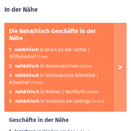
In der Nähe
Die Nah&frisch Geschäfte in der
Nähe
1
nah&Frisch
in Bruck an der Leitha /
Wilfleinsdorf
(7 km)
2
nah&Frisch
in Donnerskirchen
(10 km)
3
nah&Frisch
in Göttlesbrunn-Arbesthal /
Arbesthal
(12 km)
4
nah&Frisch
in Rohrau / Pachfurth
(13 km)
5
nah&Frisch
in Schützen am Gebirge
(14 km)
Geschäfte in der Nähe