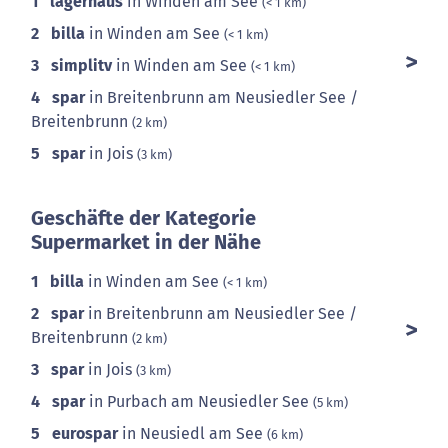
1
lagerhaus
in Winden am See
(< 1 km)
2
billa
in Winden am See
(< 1 km)
3
simplitv
in Winden am See
(< 1 km)
4
spar
in Breitenbrunn am Neusiedler See /
Breitenbrunn
(2 km)
5
spar
in Jois
(3 km)
Geschäfte der Kategorie
Supermarket in der Nähe
1
billa
in Winden am See
(< 1 km)
2
spar
in Breitenbrunn am Neusiedler See /
Breitenbrunn
(2 km)
3
spar
in Jois
(3 km)
4
spar
in Purbach am Neusiedler See
(5 km)
5
eurospar
in Neusiedl am See
(6 km)