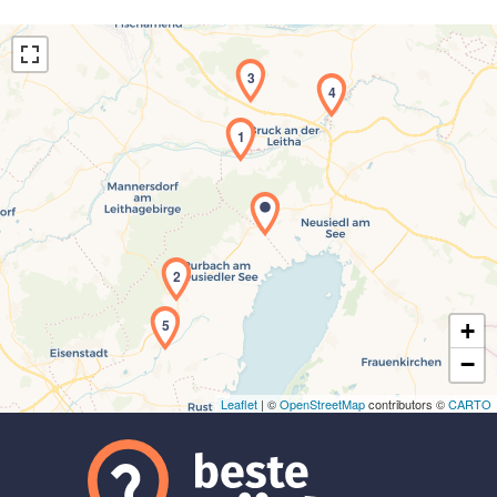
3
4
1
Laden der Karte...
2
5
+
−
Leaflet
| ©
OpenStreetMap
contributors ©
CARTO