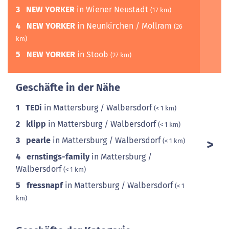
3
NEW YORKER
in Wiener Neustadt
(17 km)
4
NEW YORKER
in Neunkirchen / Mollram
(26
km)
5
NEW YORKER
in Stoob
(27 km)
Geschäfte in der Nähe
1
TEDi
in Mattersburg / Walbersdorf
(< 1 km)
2
klipp
in Mattersburg / Walbersdorf
(< 1 km)
3
pearle
in Mattersburg / Walbersdorf
(< 1 km)
4
ernstings-family
in Mattersburg /
Walbersdorf
(< 1 km)
5
fressnapf
in Mattersburg / Walbersdorf
(< 1
km)