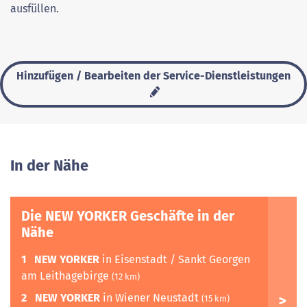
ausfüllen.
Hinzufügen / Bearbeiten der Service-Dienstleistungen
In der Nähe
Die NEW YORKER Geschäfte in der
Nähe
1
NEW YORKER
in Eisenstadt / Sankt Georgen
am Leithagebirge
(12 km)
2
NEW YORKER
in Wiener Neustadt
(15 km)