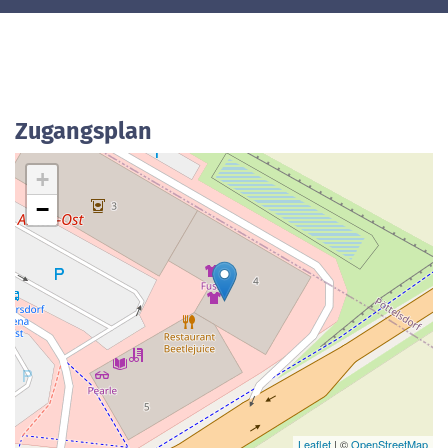
Zugangsplan
+
−
Leaflet
| ©
OpenStreetMap