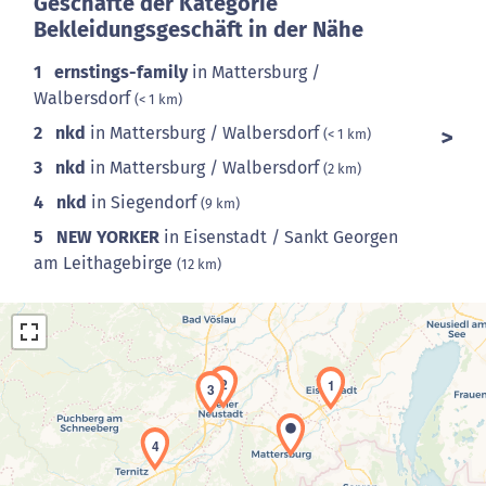
Geschäfte der Kategorie
Bekleidungsgeschäft in der Nähe
1
ernstings-family
in Mattersburg /
Walbersdorf
(< 1 km)
2
nkd
in Mattersburg / Walbersdorf
(< 1 km)
3
nkd
in Mattersburg / Walbersdorf
(2 km)
4
nkd
in Siegendorf
(9 km)
5
NEW YORKER
in Eisenstadt / Sankt Georgen
am Leithagebirge
(12 km)
2
1
3
4