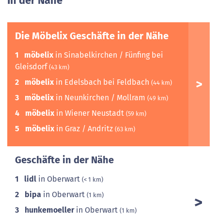
In der Nähe
Die Möbelix Geschäfte in der Nähe
1
möbelix
in Sinabelkirchen / Fünfing bei
Gleisdorf
(43 km)
2
möbelix
in Edelsbach bei Feldbach
(44 km)
3
möbelix
in Neunkirchen / Mollram
(49 km)
4
möbelix
in Wiener Neustadt
(59 km)
5
möbelix
in Graz / Andritz
(63 km)
Geschäfte in der Nähe
1
lidl
in Oberwart
(< 1 km)
2
bipa
in Oberwart
(1 km)
3
hunkemoeller
in Oberwart
(1 km)