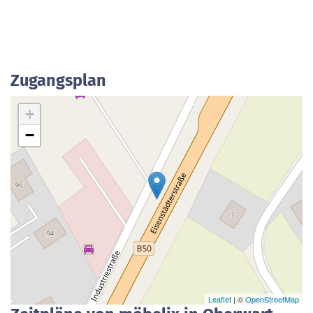
Zugangsplan
+
−
Leaflet
| ©
OpenStreetMap