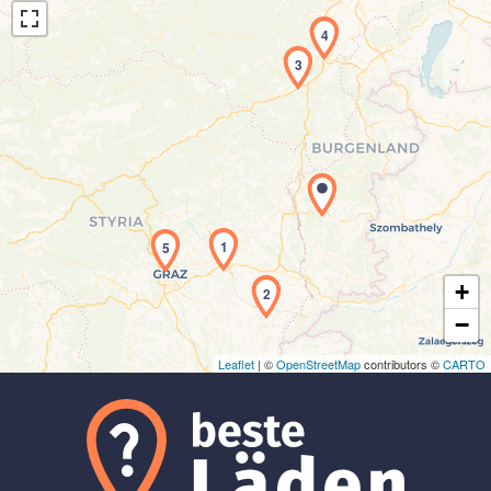
4
3
Laden der Karte...
1
5
+
2
−
Leaflet
| ©
OpenStreetMap
contributors ©
CARTO