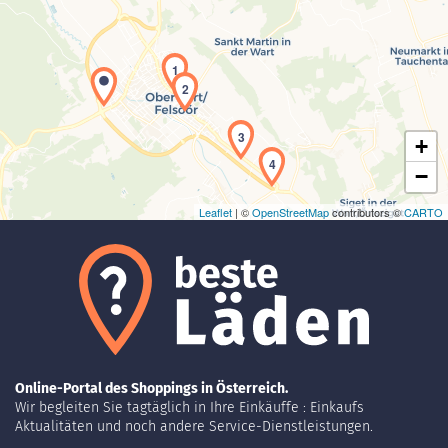
Laden der Karte...
1
2
3
+
4
−
Leaflet
| ©
OpenStreetMap
contributors ©
CARTO
Online-Portal des Shoppings in Österreich.
Wir begleiten Sie tagtäglich in Ihre Einkäuffe : Einkaufs
Aktualitäten und noch andere Service-Dienstleistungen.