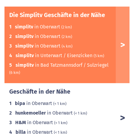
Die Simplitv Geschäfte in der Nähe
1
simplitv
in Oberwart
(2 km)
2
simplitv
in Oberwart
(2 km)
3
simplitv
in Oberwart
(4 km)
4
simplitv
in Unterwart / Eisenzicken
(5 km)
5
simplitv
in Bad Tatzmannsdorf / Sulzriegel
(6 km)
Geschäfte in der Nähe
1
bipa
in Oberwart
(< 1 km)
2
hunkemoeller
in Oberwart
(< 1 km)
3
H&M
in Oberwart
(< 1 km)
4
billa
in Oberwart
(< 1 km)