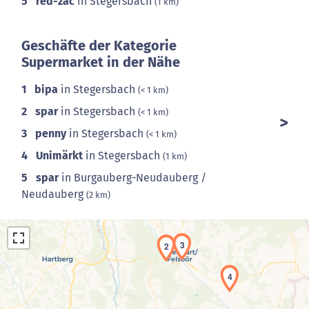
5
red-zac
in Stegersbach
(1 km)
Geschäfte der Kategorie
Supermarket in der Nähe
1
bipa
in Stegersbach
(< 1 km)
2
spar
in Stegersbach
(< 1 km)
3
penny
in Stegersbach
(< 1 km)
4
Unimärkt
in Stegersbach
(1 km)
5
spar
in Burgauberg-Neudauberg /
Neudauberg
(2 km)
3
2
4