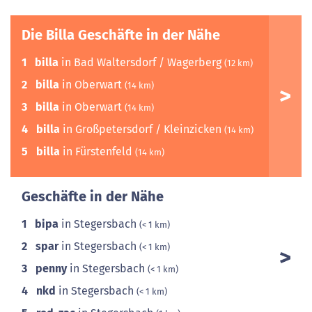
Die Billa Geschäfte in der Nähe
1
billa
in Bad Waltersdorf / Wagerberg
(12 km)
2
billa
in Oberwart
(14 km)
3
billa
in Oberwart
(14 km)
4
billa
in Großpetersdorf / Kleinzicken
(14 km)
5
billa
in Fürstenfeld
(14 km)
Geschäfte in der Nähe
1
bipa
in Stegersbach
(< 1 km)
2
spar
in Stegersbach
(< 1 km)
3
penny
in Stegersbach
(< 1 km)
4
nkd
in Stegersbach
(< 1 km)