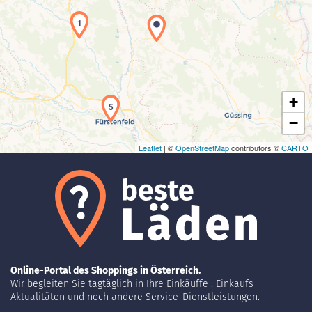
1
Laden der Karte...
+
5
−
Leaflet
| ©
OpenStreetMap
contributors ©
CARTO
Online-Portal des Shoppings in Österreich.
Wir begleiten Sie tagtäglich in Ihre Einkäuffe : Einkaufs
Aktualitäten und noch andere Service-Dienstleistungen.