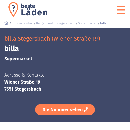
Bundesländer
Burgenland
Stegersbach
Supermarket
billa
billa Stegersbach (Wiener Straße 19)
billa
Supermarket
Adresse & Kontakte
Wiener Straße 19
7551 Stegersbach
Die Nummer sehen