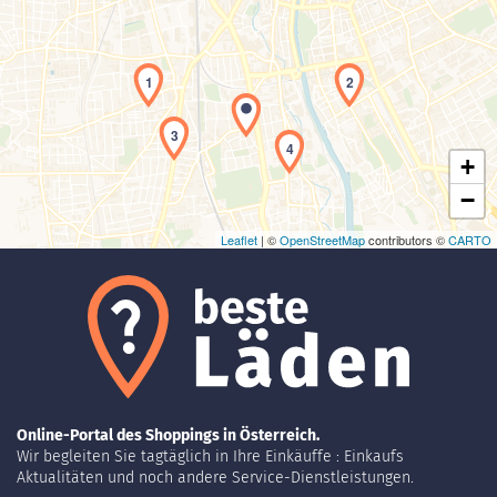
Laden der Karte...
1
2
3
4
+
−
Leaflet
| ©
OpenStreetMap
contributors ©
CARTO
Online-Portal des Shoppings in Österreich.
Wir begleiten Sie tagtäglich in Ihre Einkäuffe : Einkaufs
Aktualitäten und noch andere Service-Dienstleistungen.