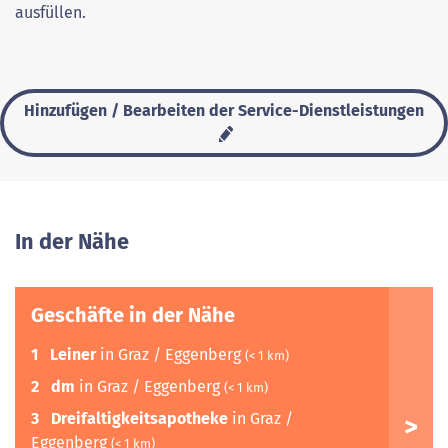
ausfüllen.
Hinzufügen / Bearbeiten der Service-Dienstleistungen
In der Nähe
Geschäfte in der Nähe
1
Leiner
in Graz / Eggenberg
(< 1 km)
2
dm
in Graz / Eggenberg
(< 1 km)
3
Dreifaltigkeitsapotheke
in Graz /
Eggenberg
(< 1 km)