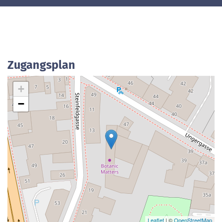
Zugangsplan
+
−
Leaflet
| ©
OpenStreetMap