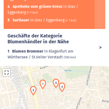
4
Apotheke zum grünen Kreuz
in Graz /
Eggenberg
(< 1 km)
5
hartlauer
in Graz / Eggenberg
(< 1 km)
Geschäfte der Kategorie
Blumenhändler in der Nähe
1
Blumen Brommer
in Klagenfurt am
Wörthersee / St.Veiter Vorstadt
(100 km)
5
1
4
2
Laden der Karte...