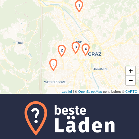
1
Laden der Karte...
3
4
2
5
+
−
Leaflet
| ©
OpenStreetMap
contributors ©
CARTO