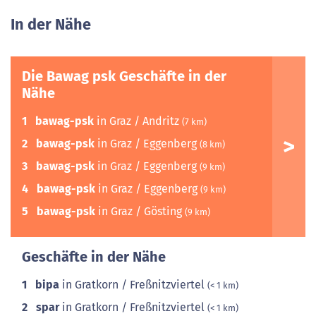
In der Nähe
Die Bawag psk Geschäfte in der
Nähe
1
bawag-psk
in Graz / Andritz
(7 km)
2
bawag-psk
in Graz / Eggenberg
(8 km)
3
bawag-psk
in Graz / Eggenberg
(9 km)
4
bawag-psk
in Graz / Eggenberg
(9 km)
5
bawag-psk
in Graz / Gösting
(9 km)
Geschäfte in der Nähe
1
bipa
in Gratkorn / Freßnitzviertel
(< 1 km)
2
spar
in Gratkorn / Freßnitzviertel
(< 1 km)