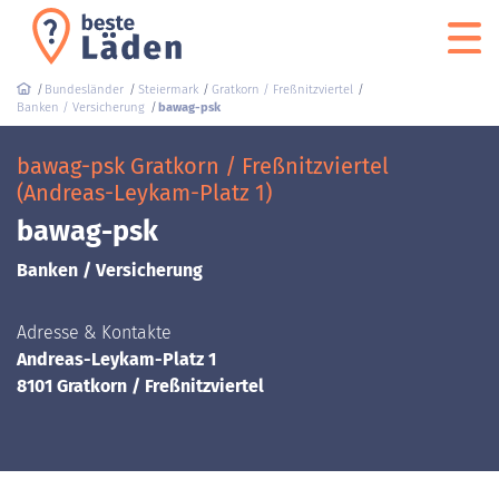
Bundesländer
Steiermark
Gratkorn / Freßnitzviertel
Banken / Versicherung
bawag-psk
bawag-psk Gratkorn / Freßnitzviertel
(Andreas-Leykam-Platz 1)
bawag-psk
Banken / Versicherung
Adresse & Kontakte
Andreas-Leykam-Platz 1
8101 Gratkorn / Freßnitzviertel