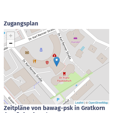
Zugangsplan
+
−
Leaflet
| ©
OpenStreetMap
Zeitpläne von bawag-psk in Gratkorn