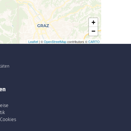
+
−
Leaflet
| ©
OpenStreetMap
contributors ©
CARTO
itäten
en
eise
tik
 Cookies