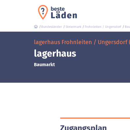
Bundesländer
Steiermark
Frohnleiten / Ungersdorf
Bau
lagerhaus Frohnleiten / Ungersdorf 
lagerhaus
Baumarkt
Zugangsplan