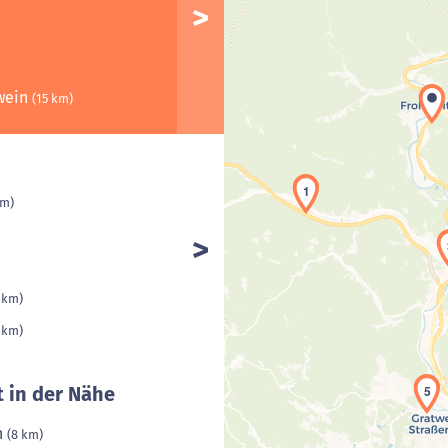
twein
(15 km)
1
km)
1 km)
1 km)
 in der Nähe
5
h
(8 km)