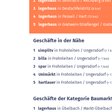
2
lagerhaus
in Semriach / Rechberg
(8 km)
3
lagerhaus
in Deutschfeistritz
(8 km)
4
lagerhaus
in Passail / Hart
(15 km)
5
lagerhaus
in Gratwein-Straßengel / Gra
Geschäfte in der Nähe
1
simplitv
in Frohnleiten / Ungersdorf
(< 1 
2
billa
in Frohnleiten / Ungersdorf
(< 1 km)
3
spar
in Frohnleiten / Ungersdorf
(< 1 km)
4
Unimärkt
in Frohnleiten / Ungersdorf
(< 
5
hartlauer
in Frohnleiten / Ungersdorf
(< 
Geschäfte der Kategorie Baumarkt
1
lagerhaus
in Übelbach / Markt-Übelbac