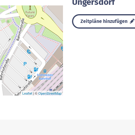
Ungersdorf
Zeitpläne hinzufügen
Leaflet
| ©
OpenStreetMap