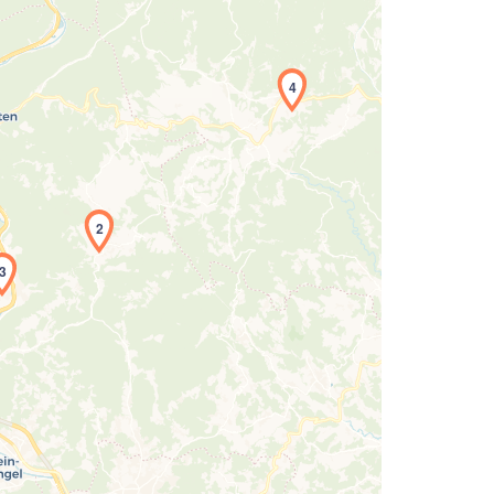
4
2
3
Laden der Karte...