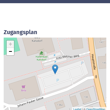
Zugangsplan
+
−
Leaflet
| ©
OpenStreetMap