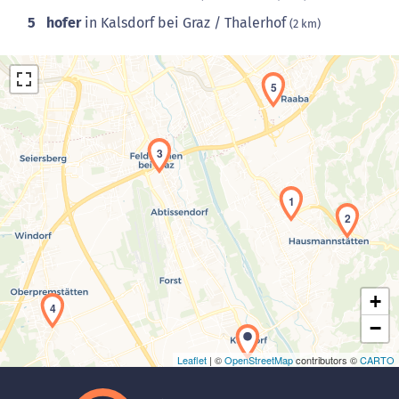
5
hofer
in Kalsdorf bei Graz / Thalerhof
(2 km)
5
3
1
Laden der Karte...
2
+
4
−
Leaflet
| ©
OpenStreetMap
contributors ©
CARTO