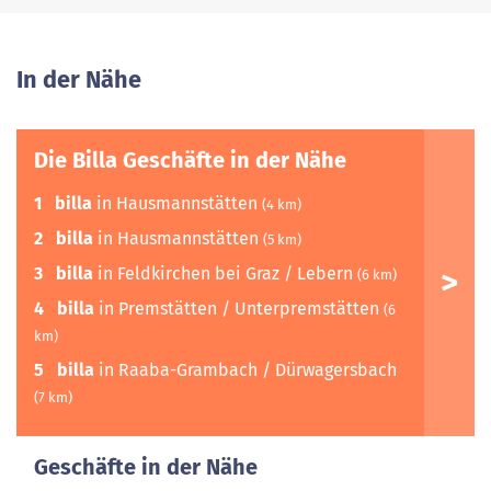
In der Nähe
Die Billa Geschäfte in der Nähe
1
billa
in Hausmannstätten
(4 km)
2
billa
in Hausmannstätten
(5 km)
3
billa
in Feldkirchen bei Graz / Lebern
(6 km)
4
billa
in Premstätten / Unterpremstätten
(6
km)
5
billa
in Raaba-Grambach / Dürwagersbach
(7 km)
Geschäfte in der Nähe