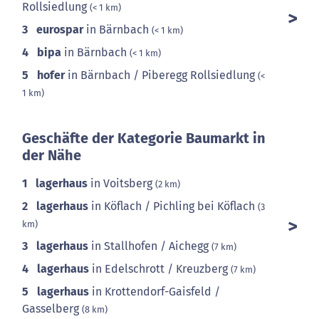
Rollsiedlung
(< 1 km)
3
eurospar
in Bärnbach
(< 1 km)
4
bipa
in Bärnbach
(< 1 km)
5
hofer
in Bärnbach / Piberegg Rollsiedlung
(<
1 km)
Geschäfte der Kategorie Baumarkt in
der Nähe
1
lagerhaus
in Voitsberg
(2 km)
2
lagerhaus
in Köflach / Pichling bei Köflach
(3
km)
3
lagerhaus
in Stallhofen / Aichegg
(7 km)
4
lagerhaus
in Edelschrott / Kreuzberg
(7 km)
5
lagerhaus
in Krottendorf-Gaisfeld /
Gasselberg
(8 km)