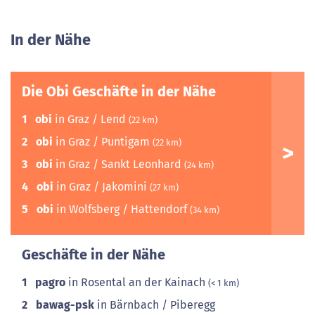
In der Nähe
Die Obi Geschäfte in der Nähe
1
obi
in Graz / Lend
(22 km)
2
obi
in Graz / Puntigam
(22 km)
3
obi
in Graz / Sankt Leonhard
(24 km)
4
obi
in Graz / Jakomini
(27 km)
5
obi
in Wolfsberg / Hattendorf
(34 km)
Geschäfte in der Nähe
1
pagro
in Rosental an der Kainach
(< 1 km)
2
bawag-psk
in Bärnbach / Piberegg