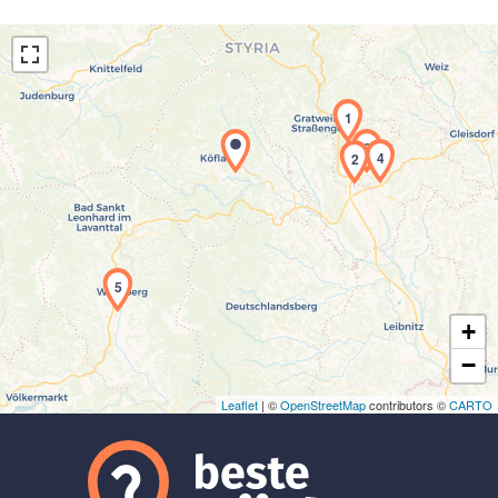
1
3
4
2
Laden der Karte...
5
+
−
Leaflet
| ©
OpenStreetMap
contributors ©
CARTO