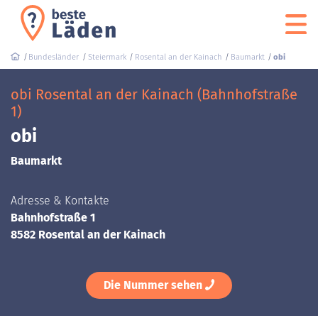
Bundesländer
Steiermark
Rosental an der Kainach
Baumarkt
obi
obi Rosental an der Kainach (Bahnhofstraße
1)
obi
Baumarkt
Adresse & Kontakte
Bahnhofstraße 1
8582 Rosental an der Kainach
Die Nummer sehen