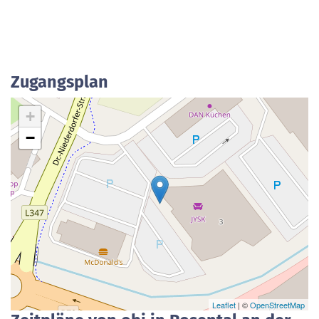
Zugangsplan
+
−
Leaflet
| ©
OpenStreetMap