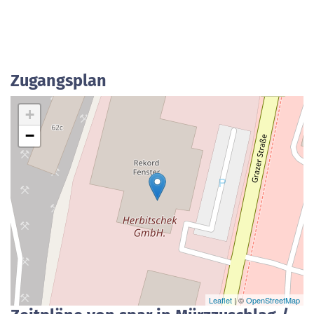
Zugangsplan
+
−
Leaflet
| ©
OpenStreetMap