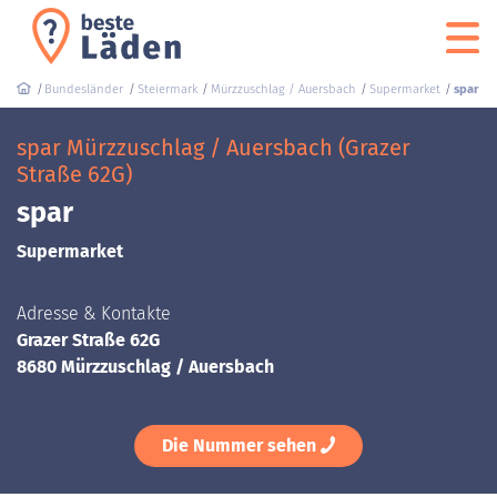
Bundesländer
Steiermark
Mürzzuschlag / Auersbach
Supermarket
spar
spar Mürzzuschlag / Auersbach (Grazer
Straße 62G)
spar
Supermarket
Adresse & Kontakte
Grazer Straße 62G
8680 Mürzzuschlag / Auersbach
Die Nummer sehen