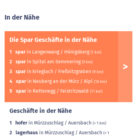
In der Nähe
Die Spar Geschäfte in der Nähe
1
spar
in Langenwang / Hönigsberg
(1 km)
2
spar
in Spital am Semmering
(5 km)
3
spar
in Krieglach / Freßnitzgraben
(9 km)
4
spar
in Neuberg an der Mürz / Alpl
(10 km)
5
spar
in Rettenegg / Feistritzwald
(11 km)
Geschäfte in der Nähe
1
hofer
in Mürzzuschlag / Auersbach
(< 1 km)
2
lagerhaus
in Mürzzuschlag / Auersbach
(< 1