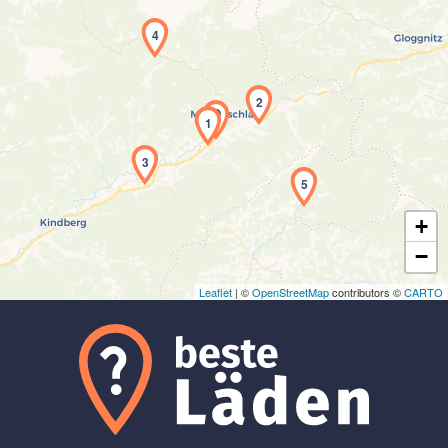
4
2
Laden der Karte...
1
3
5
+
−
Leaflet
| ©
OpenStreetMap
contributors ©
CARTO