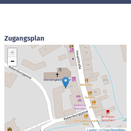
Zugangsplan
+
−
Leaflet
| ©
OpenStreetMap