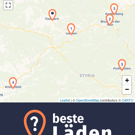
3
2
1
Laden der Karte...
5
+
4
−
Leaflet
| ©
OpenStreetMap
contributors ©
CARTO