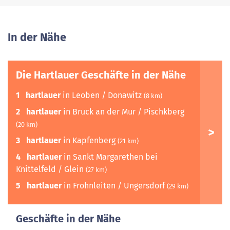
In der Nähe
Die Hartlauer Geschäfte in der Nähe
1
hartlauer
in Leoben / Donawitz
(8 km)
2
hartlauer
in Bruck an der Mur / Pischkberg
(20 km)
3
hartlauer
in Kapfenberg
(21 km)
4
hartlauer
in Sankt Margarethen bei
Knittelfeld / Glein
(27 km)
5
hartlauer
in Frohnleiten / Ungersdorf
(29 km)
Geschäfte in der Nähe