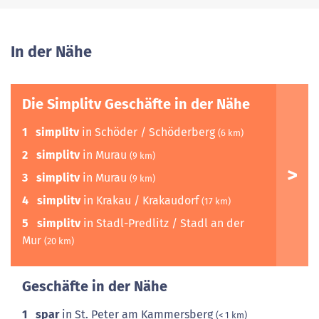
In der Nähe
Die Simplitv Geschäfte in der Nähe
1
simplitv
in Schöder / Schöderberg
(6 km)
2
simplitv
in Murau
(9 km)
3
simplitv
in Murau
(9 km)
4
simplitv
in Krakau / Krakaudorf
(17 km)
5
simplitv
in Stadl-Predlitz / Stadl an der
Mur
(20 km)
Geschäfte in der Nähe
1
spar
in St. Peter am Kammersberg
(< 1 km)