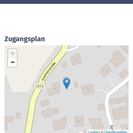
Zugangsplan
+
−
Leaflet
| ©
OpenStreetMap