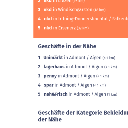
2
nkd
in Liezen
(16 km)
3
nkd
in Windischgarsten
(18 km)
4
nkd
in Irdning-Donnersbachtal / Falken
5
nkd
in Eisenerz
(32 km)
Geschäfte in der Nähe
1
Unimärkt
in Admont / Aigen
(< 1 km)
2
lagerhaus
in Admont / Aigen
(< 1 km)
3
penny
in Admont / Aigen
(< 1 km)
4
spar
in Admont / Aigen
(< 1 km)
5
nah&Frisch
in Admont / Aigen
(1 km)
Geschäfte der Kategorie Bekleidu
der Nähe