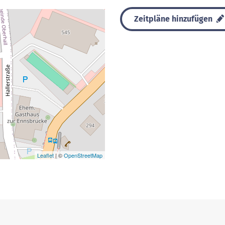
Zeitpläne hinzufügen
Leaflet
| ©
OpenStreetMap