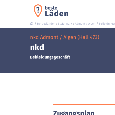
Bundesländer
Steiermark
Admont / Aigen
Bekleidungs
nkd Admont / Aigen (Hall 473)
nkd
Bekleidungsgeschäft
Zugangsplan