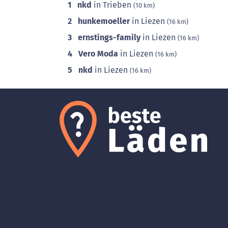
1
nkd
in Trieben
(10 km)
2
hunkemoeller
in Liezen
(16 km)
3
ernstings-family
in Liezen
(16 km)
4
Vero Moda
in Liezen
(16 km)
5
nkd
in Liezen
(16 km)