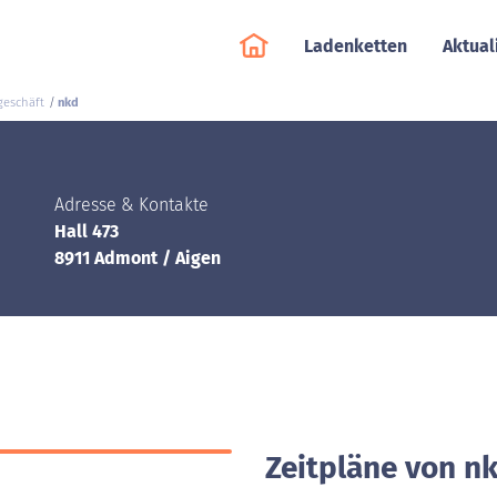
Ladenketten
Aktual
geschäft
nkd
Adresse & Kontakte
Hall 473
8911 Admont / Aigen
Zeitpläne von n