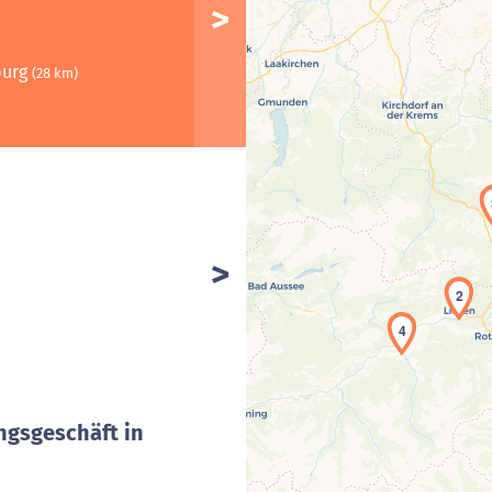
burg
(28 km)
2
4
ngsgeschäft in