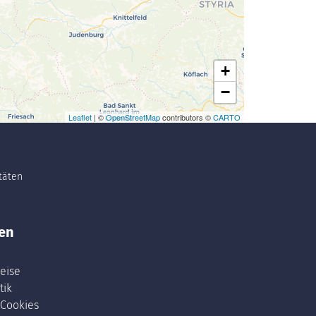
+
−
Leaflet
| ©
OpenStreetMap
contributors ©
CARTO
itäten
en
eise
tik
 Cookies