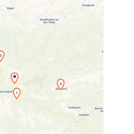
3
Laden der Karte...
5
1