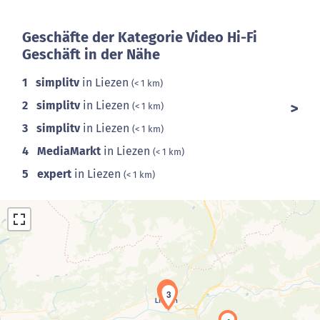
Geschäfte der Kategorie Video Hi-Fi
Geschäft in der Nähe
1
simplitv
in Liezen
(< 1 km)
2
simplitv
in Liezen
(< 1 km)
3
simplitv
in Liezen
(< 1 km)
4
MediaMarkt
in Liezen
(< 1 km)
5
expert
in Liezen
(< 1 km)
1
2
3