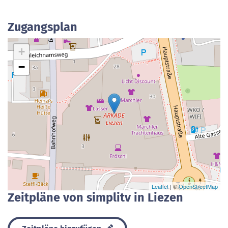
Zugangsplan
+
−
Leaflet
| ©
OpenStreetMap
Zeitpläne von simplitv in Liezen