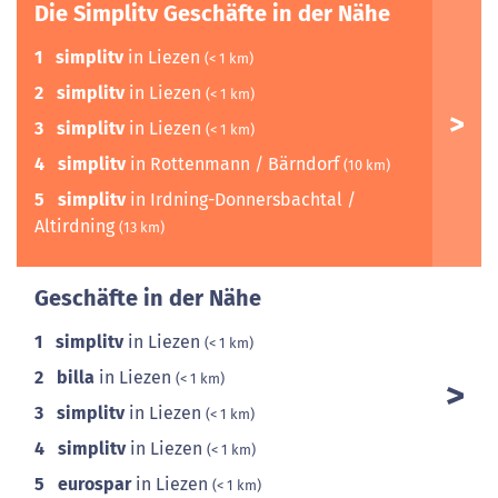
Die Simplitv Geschäfte in der Nähe
1
simplitv
in Liezen
(< 1 km)
2
simplitv
in Liezen
(< 1 km)
3
simplitv
in Liezen
(< 1 km)
4
simplitv
in Rottenmann / Bärndorf
(10 km)
5
simplitv
in Irdning-Donnersbachtal /
Altirdning
(13 km)
Geschäfte in der Nähe
1
simplitv
in Liezen
(< 1 km)
2
billa
in Liezen
(< 1 km)
3
simplitv
in Liezen
(< 1 km)
4
simplitv
in Liezen
(< 1 km)
5
eurospar
in Liezen
(< 1 km)