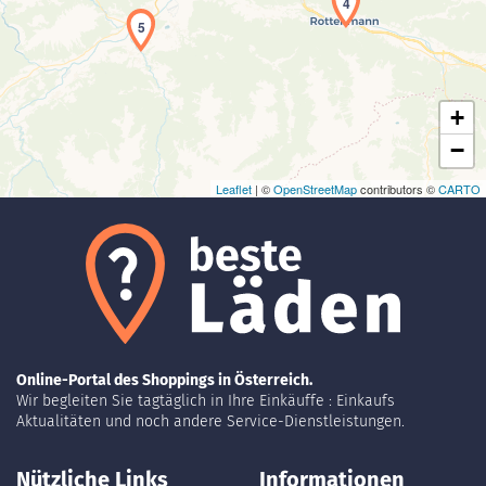
4
Laden der Karte...
5
+
−
Leaflet
| ©
OpenStreetMap
contributors ©
CARTO
Online-Portal des Shoppings in Österreich.
Wir begleiten Sie tagtäglich in Ihre Einkäuffe : Einkaufs
Aktualitäten und noch andere Service-Dienstleistungen.
Nützliche Links
Informationen