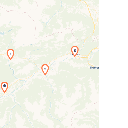
5
1
2
Laden der Karte...