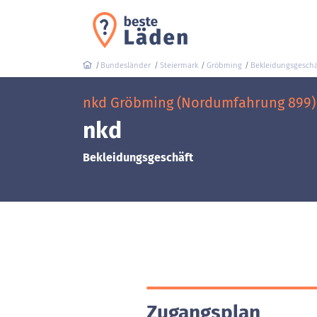
Bundesländer
Steiermark
Gröbming
Bekleidungsgeschä
nkd Gröbming (Nordumfahrung 899)
nkd
Bekleidungsgeschäft
Zugangsplan