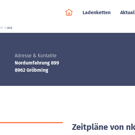
Ladenketten
Aktual
ft
nkd
Adresse & Kontakte
Nordumfahrung 899
8962 Gröbming
Zeitpläne von n