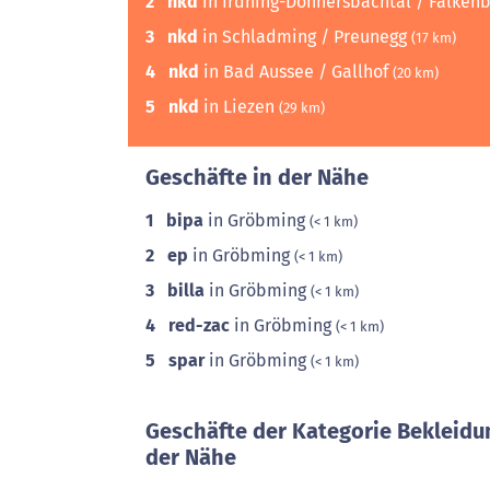
2
nkd
in Irdning-Donnersbachtal / Falken
3
nkd
in Schladming / Preunegg
(17 km)
4
nkd
in Bad Aussee / Gallhof
(20 km)
5
nkd
in Liezen
(29 km)
Geschäfte in der Nähe
1
bipa
in Gröbming
(< 1 km)
2
ep
in Gröbming
(< 1 km)
3
billa
in Gröbming
(< 1 km)
4
red-zac
in Gröbming
(< 1 km)
5
spar
in Gröbming
(< 1 km)
Geschäfte der Kategorie Bekleidu
der Nähe