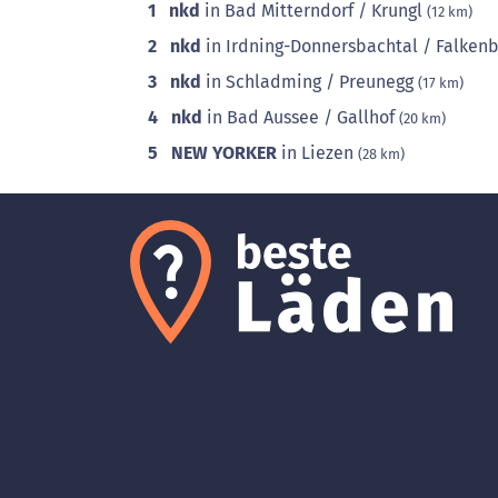
1
nkd
in Bad Mitterndorf / Krungl
(12 km)
2
nkd
in Irdning-Donnersbachtal / Falken
3
nkd
in Schladming / Preunegg
(17 km)
4
nkd
in Bad Aussee / Gallhof
(20 km)
5
NEW YORKER
in Liezen
(28 km)