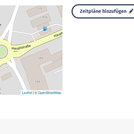
Zeitpläne hinzufügen
Leaflet
| ©
OpenStreetMap