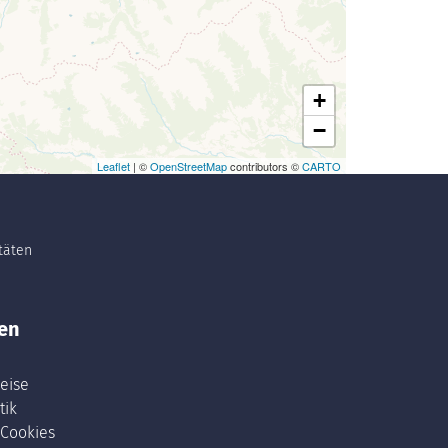
+
−
Leaflet
| ©
OpenStreetMap
contributors ©
CARTO
itäten
en
eise
tik
 Cookies