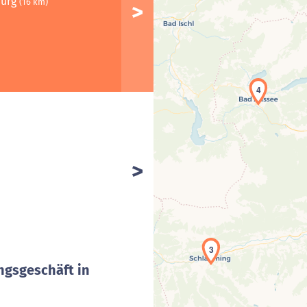
burg
(16 km)
4
3
ngsgeschäft in