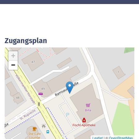
Zugangsplan
+
−
Leaflet
| ©
OpenStreetMap