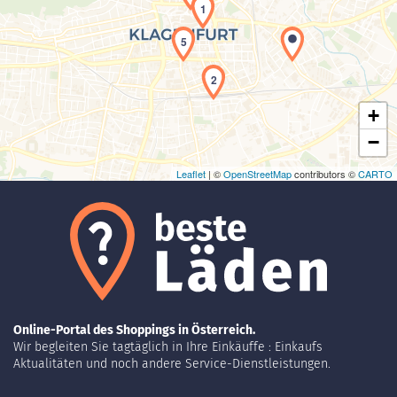
1
Laden der Karte...
5
2
+
−
Leaflet
| ©
OpenStreetMap
contributors ©
CARTO
Online-Portal des Shoppings in Österreich.
Wir begleiten Sie tagtäglich in Ihre Einkäuffe : Einkaufs
Aktualitäten und noch andere Service-Dienstleistungen.