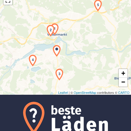
5
1
2
Laden der Karte...
4
+
3
−
Leaflet
| ©
OpenStreetMap
contributors ©
CARTO