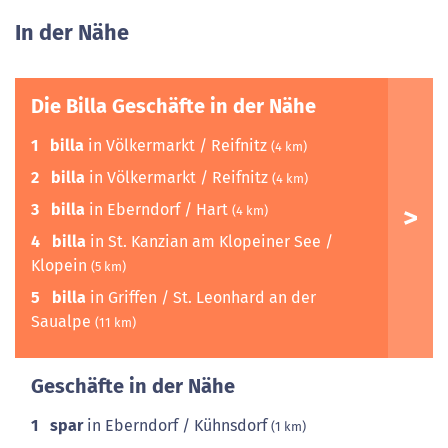
In der Nähe
Die Billa Geschäfte in der Nähe
1
billa
in Völkermarkt / Reifnitz
(4 km)
2
billa
in Völkermarkt / Reifnitz
(4 km)
3
billa
in Eberndorf / Hart
(4 km)
4
billa
in St. Kanzian am Klopeiner See /
Klopein
(5 km)
5
billa
in Griffen / St. Leonhard an der
Saualpe
(11 km)
Geschäfte in der Nähe
1
spar
in Eberndorf / Kühnsdorf
(1 km)