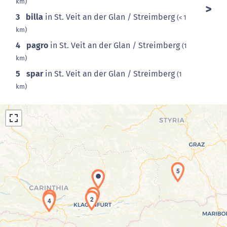
km)
3
billa
in St. Veit an der Glan / Streimberg
(< 1
km)
4
pagro
in St. Veit an der Glan / Streimberg
(1
km)
5
spar
in St. Veit an der Glan / Streimberg
(1
km)
5
Laden der Karte...
1
3
2
4