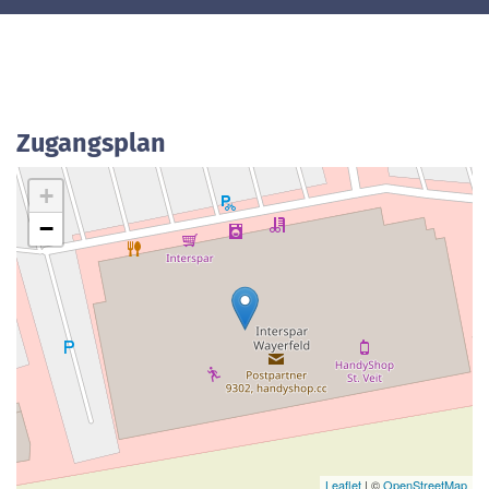
Zugangsplan
+
−
Leaflet
| ©
OpenStreetMap