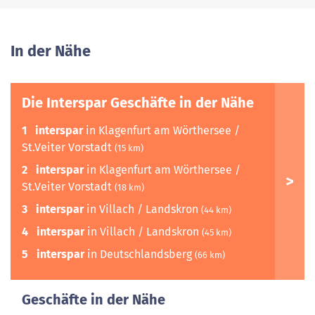
In der Nähe
Die Interspar Geschäfte in der Nähe
1
interspar
in Klagenfurt am Wörthersee /
St.Veiter Vorstadt
(15 km)
2
interspar
in Klagenfurt am Wörthersee /
St.Veiter Vorstadt
(18 km)
3
interspar
in Villach / Landskron
(44 km)
4
interspar
in Villach / Landskron
(45 km)
5
interspar
in Deutschlandsberg
(66 km)
Geschäfte in der Nähe