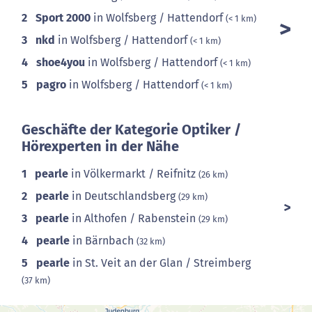
2
Sport 2000
in Wolfsberg / Hattendorf
(< 1 km)
3
nkd
in Wolfsberg / Hattendorf
(< 1 km)
4
shoe4you
in Wolfsberg / Hattendorf
(< 1 km)
5
pagro
in Wolfsberg / Hattendorf
(< 1 km)
Geschäfte der Kategorie Optiker /
Hörexperten in der Nähe
1
pearle
in Völkermarkt / Reifnitz
(26 km)
2
pearle
in Deutschlandsberg
(29 km)
3
pearle
in Althofen / Rabenstein
(29 km)
4
pearle
in Bärnbach
(32 km)
5
pearle
in St. Veit an der Glan / Streimberg
(37 km)