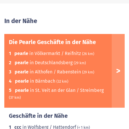
In der Nähe
Die Pearle Geschäfte in der Nähe
1
pearle
in Völkermarkt / Reifnitz
(26 km)
2
pearle
in Deutschlandsberg
(29 km)
3
pearle
in Althofen / Rabenstein
(29 km)
4
pearle
in Bärnbach
(32 km)
5
pearle
in St. Veit an der Glan / Streimberg
(37 km)
Geschäfte in der Nähe
1
ccc
in Wolfsberg / Hattendorf
(< 1 km)