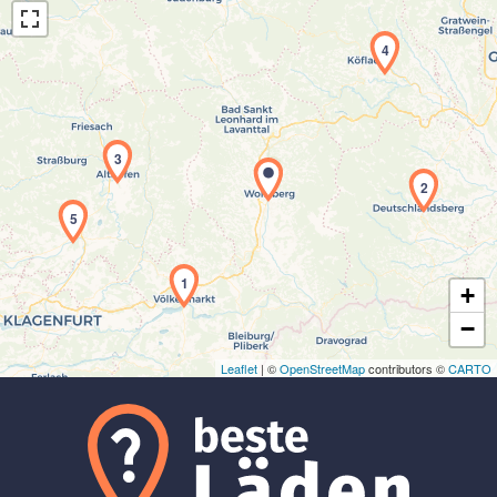
4
3
Laden der Karte...
2
5
1
+
−
Leaflet
| ©
OpenStreetMap
contributors ©
CARTO