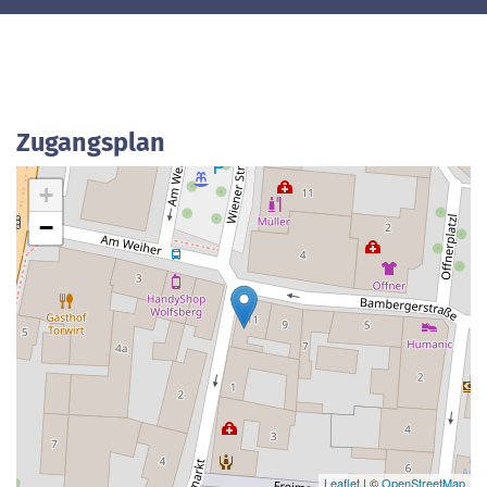
Zugangsplan
+
−
Leaflet
| ©
OpenStreetMap