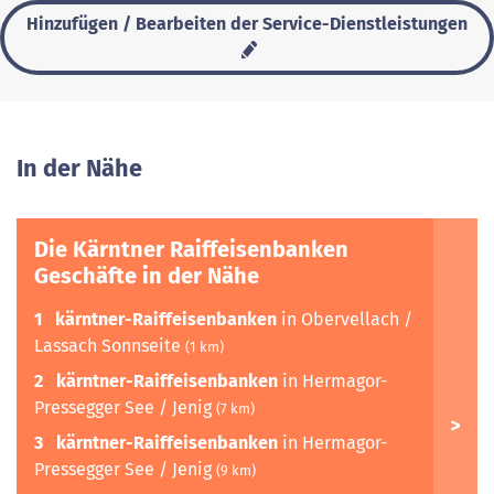
Hinzufügen / Bearbeiten der Service-Dienstleistungen
In der Nähe
Die Kärntner Raiffeisenbanken
Geschäfte in der Nähe
1
kärntner-Raiffeisenbanken
in Obervellach /
Lassach Sonnseite
(1 km)
2
kärntner-Raiffeisenbanken
in Hermagor-
Pressegger See / Jenig
(7 km)
3
kärntner-Raiffeisenbanken
in Hermagor-
Pressegger See / Jenig
(9 km)