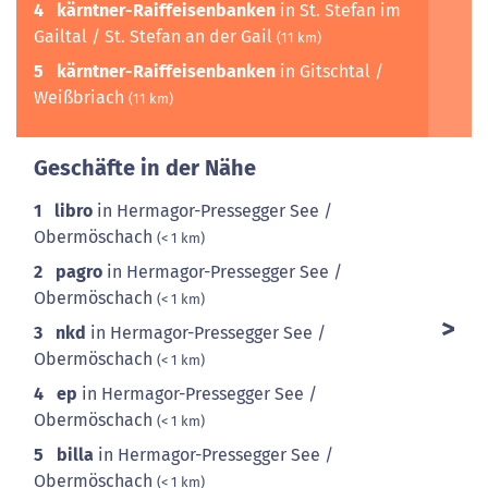
4
kärntner-Raiffeisenbanken
in St. Stefan im
Gailtal / St. Stefan an der Gail
(11 km)
5
kärntner-Raiffeisenbanken
in Gitschtal /
Weißbriach
(11 km)
Geschäfte in der Nähe
1
libro
in Hermagor-Pressegger See /
Obermöschach
(< 1 km)
2
pagro
in Hermagor-Pressegger See /
Obermöschach
(< 1 km)
3
nkd
in Hermagor-Pressegger See /
Obermöschach
(< 1 km)
4
ep
in Hermagor-Pressegger See /
Obermöschach
(< 1 km)
5
billa
in Hermagor-Pressegger See /
Obermöschach
(< 1 km)