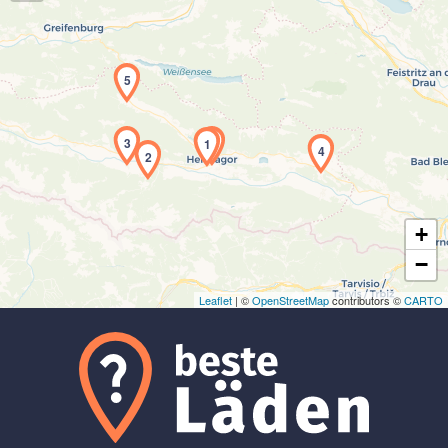
5
Laden der Karte...
3
1
4
2
+
−
Leaflet
| ©
OpenStreetMap
contributors ©
CARTO