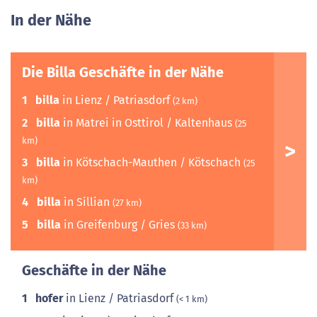
In der Nähe
Die Billa Geschäfte in der Nähe
1
billa
in Lienz / Patriasdorf
(2 km)
2
billa
in Matrei in Osttirol / Kaltenhaus
(25
km)
3
billa
in Kötschach-Mauthen / Kötschach
(25
km)
4
billa
in Sillian
(27 km)
5
billa
in Greifenburg / Gries
(33 km)
Geschäfte in der Nähe
1
hofer
in Lienz / Patriasdorf
(< 1 km)