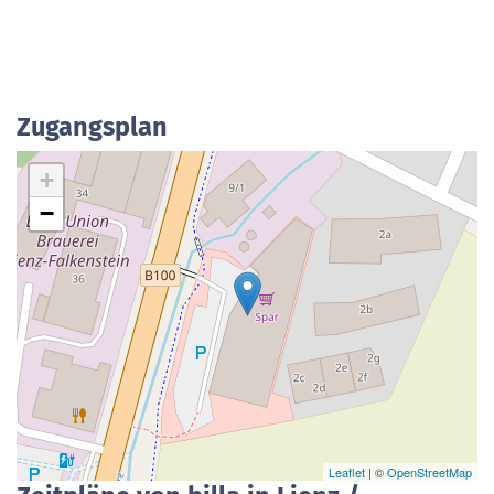
Zugangsplan
+
−
Leaflet
| ©
OpenStreetMap