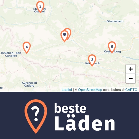
2
1
Laden der Karte...
5
4
3
+
−
Leaflet
| ©
OpenStreetMap
contributors ©
CARTO